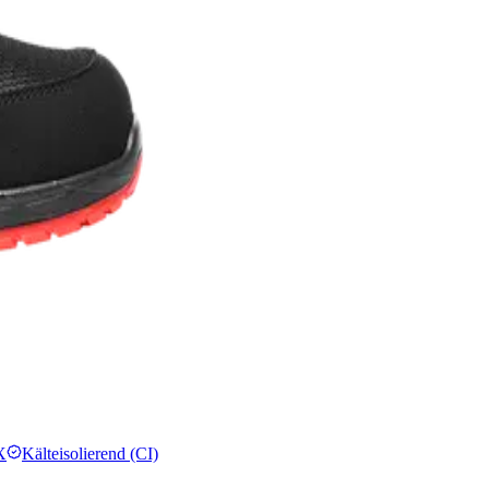
X
Kälteisolierend (CI)