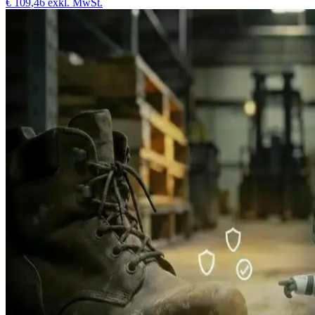
€ 109,46
exkl. MwSt.