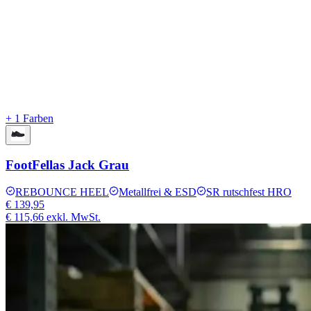
+ 1 Farben
FootFellas Jack Grau
REBOUNCE HEEL
Metallfrei & ESD
SR rutschfest HRO
€ 139,95
€ 115,66
exkl. MwSt.