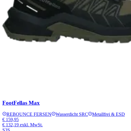
FootFellas Max
REBOUNCE FERSEN
Wasserdicht SRC
Metallfrei & ESD
€ 159,95
€ 132,19
exkl. MwSt.
S3S