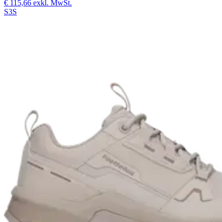
€ 115,66
exkl. MwSt.
S3S