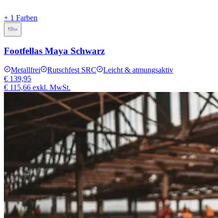
+ 1 Farben
Footfellas Maya Schwarz
Metallfrei
Rutschfest SRC
Leicht & atmungsaktiv
€ 139,95
€ 115,66
exkl. MwSt.