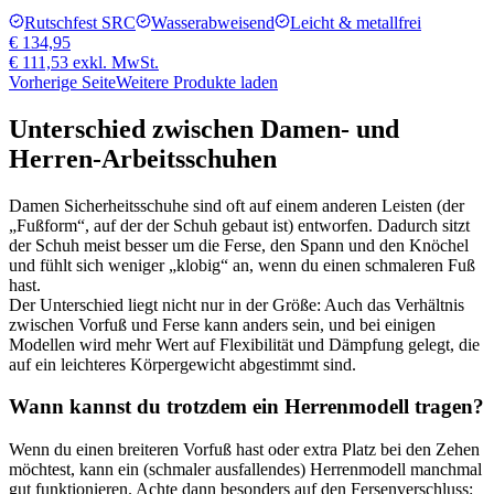
Rutschfest SRC
Wasserabweisend
Leicht & metallfrei
€ 134,95
€ 111,53
exkl. MwSt.
Vorherige Seite
Weitere Produkte laden
Unterschied zwischen Damen- und
Herren-Arbeitsschuhen
Damen Sicherheitsschuhe sind oft auf einem anderen Leisten (der
„Fußform“, auf der der Schuh gebaut ist) entworfen. Dadurch sitzt
der Schuh meist besser um die Ferse, den Spann und den Knöchel
und fühlt sich weniger „klobig“ an, wenn du einen schmaleren Fuß
hast.
Der Unterschied liegt nicht nur in der Größe: Auch das Verhältnis
zwischen Vorfuß und Ferse kann anders sein, und bei einigen
Modellen wird mehr Wert auf Flexibilität und Dämpfung gelegt, die
auf ein leichteres Körpergewicht abgestimmt sind.
Wann kannst du trotzdem ein Herrenmodell tragen?
Wenn du einen breiteren Vorfuß hast oder extra Platz bei den Zehen
möchtest, kann ein (schmaler ausfallendes) Herrenmodell manchmal
gut funktionieren. Achte dann besonders auf den Fersenverschluss: