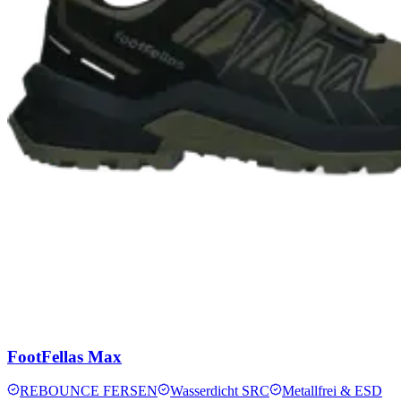
FootFellas Max
REBOUNCE FERSEN
Wasserdicht SRC
Metallfrei & ESD