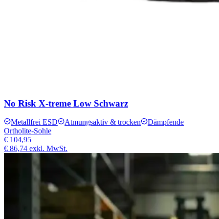
No Risk X-treme Low Schwarz
Metallfrei ESD
Atmungsaktiv & trocken
Dämpfende
Ortholite-Sohle
€ 104,95
€ 86,74
exkl. MwSt.