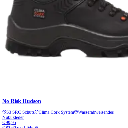
No Risk Hudson
S3 SRC Schutz
Clima Cork System
Wasserabweisendes
Nubukleder
€ 99,95
€ 82,60
exkl. MwSt.