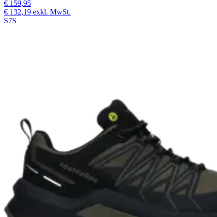
€ 159,95
€ 132,19
exkl. MwSt.
S7S