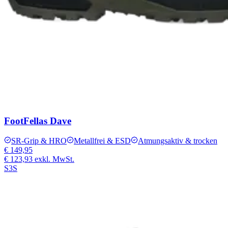
FootFellas Dave
SR-Grip & HRO
Metallfrei & ESD
Atmungsaktiv & trocken
€ 149,95
€ 123,93
exkl. MwSt.
S3S