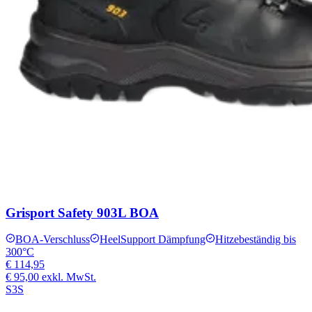
Grisport Safety 903L BOA
BOA-Verschluss
HeelSupport Dämpfung
Hitzebeständig bis
300°C
€ 114,95
€ 95,00
exkl. MwSt.
S3S