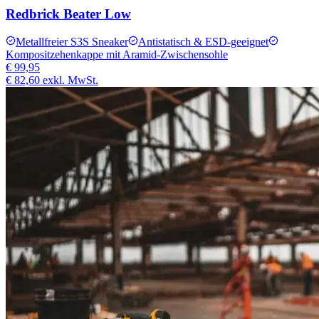
Redbrick Beater Low
Metallfreier S3S Sneaker
Antistatisch & ESD‑geeignet
Kompositzehenkappe mit Aramid-Zwischensohle
€ 99,95
€ 82,60
exkl. MwSt.