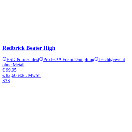
Redbrick Beater High
ESD & rutschfest
ProTec™ Foam Dämpfung
Leichtgewicht
ohne Metall
€ 99,95
€ 82,60
exkl. MwSt.
S3S