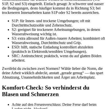
S1P, S2 und S3) eingeteilt. Einfach gesagt: Je schwerer und nasser
die Bedingungen, desto häufiger kommst du in Richtung S3; bei
trockeneren Innenarbeiten kann S1P oder S2 bereits ausreichen.
S1P: für Innen- und trockene Umgebungen; oft mit
Durchtrittschutzsohle und Zehenschutz.
S2: geeignet für trockenere Arbeitsumgebungen, in denen
Wasserabweisung wichtig ist.
S3: extra allround für Außen-/rauere Arbeiten; kombiniert oft
Wasserabweisung, Durchtrittschutz und Grip.
ESD: hilft, statische Entladung kontrolliert abzuleiten
(praktisch in Elektronik/sensiblen Umgebungen).
SRC: Antirutschtest; praktisch, wenn du auf glatten Böden
arbeitest.
Zweifelst du zwischen zwei Normen? Wähle lieber die Norm, die
deine Arbeit wirklich abdeckt, anstatt „gerade genug“ — das spart
Abnutzung, Unannehmlichkeiten und Ärger am Arbeitsplatz.
Komfort-Check: So verhinderst du
Blasen und Schmerzen
Achte auf den Fersenverschluss: Deine Ferse darf beim
Laufen nicht „klacken“.