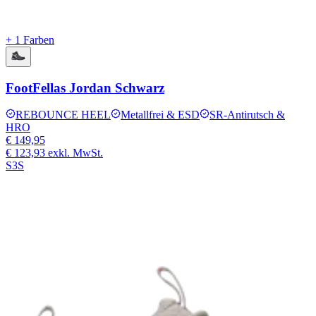
+ 1 Farben
FootFellas Jordan Schwarz
REBOUNCE HEEL
Metallfrei & ESD
SR-Antirutsch &
HRO
€ 149,95
€ 123,93
exkl. MwSt.
S3S