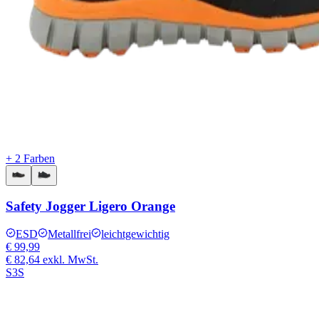
+ 2 Farben
Safety Jogger Ligero Orange
ESD
Metallfrei
leichtgewichtig
€ 99,99
€ 82,64
exkl. MwSt.
S3S