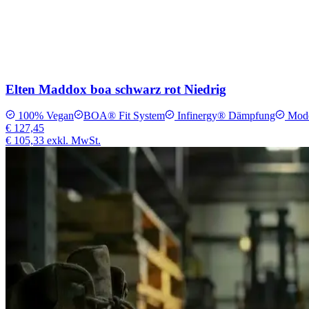
Elten Maddox boa schwarz rot Niedrig
100% Vegan
BOA® Fit System
Infinergy® Dämpfung
Mode
€ 127,45
€ 105,33
exkl. MwSt.