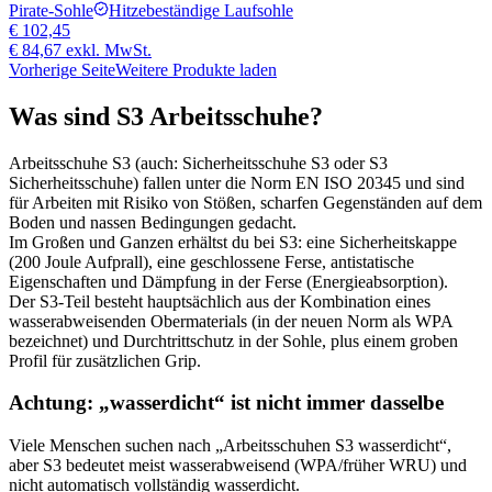
Pirate-Sohle
Hitzebeständige Laufsohle
€ 102,45
€ 84,67
exkl. MwSt.
Vorherige Seite
Weitere Produkte laden
Was sind S3 Arbeitsschuhe?
Arbeitsschuhe S3 (auch: Sicherheitsschuhe S3 oder S3
Sicherheitsschuhe) fallen unter die Norm EN ISO 20345 und sind
für Arbeiten mit Risiko von Stößen, scharfen Gegenständen auf dem
Boden und nassen Bedingungen gedacht.
Im Großen und Ganzen erhältst du bei S3: eine Sicherheitskappe
(200 Joule Aufprall), eine geschlossene Ferse, antistatische
Eigenschaften und Dämpfung in der Ferse (Energieabsorption).
Der S3-Teil besteht hauptsächlich aus der Kombination eines
wasserabweisenden Obermaterials (in der neuen Norm als WPA
bezeichnet) und Durchtrittschutz in der Sohle, plus einem groben
Profil für zusätzlichen Grip.
Achtung: „wasserdicht“ ist nicht immer dasselbe
Viele Menschen suchen nach „Arbeitsschuhen S3 wasserdicht“,
aber S3 bedeutet meist wasserabweisend (WPA/früher WRU) und
nicht automatisch vollständig wasserdicht.