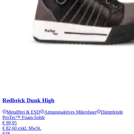
Redbrick Dunk High
Metallfrei & ESD
Atmungsaktives Mikrofaser
Dämpfende
ProTec™ Foam-Sohle
€ 99,95
€ 82,60
exkl. MwSt.
S3S