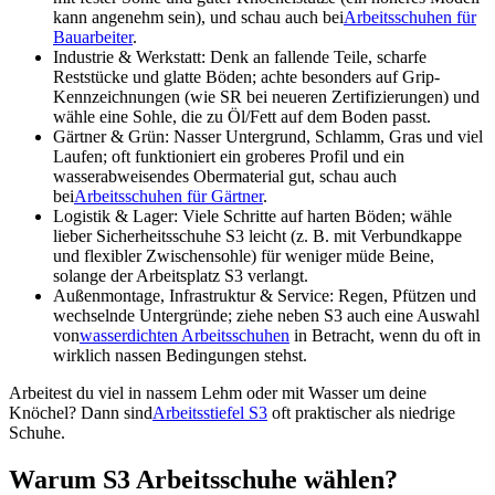
kann angenehm sein), und schau auch bei
Arbeitsschuhen für
Bauarbeiter
.
Industrie & Werkstatt:
Denk an fallende Teile, scharfe
Reststücke und glatte Böden; achte besonders auf Grip-
Kennzeichnungen (wie SR bei neueren Zertifizierungen) und
wähle eine Sohle, die zu Öl/Fett auf dem Boden passt.
Gärtner & Grün:
Nasser Untergrund, Schlamm, Gras und viel
Laufen; oft funktioniert ein groberes Profil und ein
wasserabweisendes Obermaterial gut, schau auch
bei
Arbeitsschuhen für Gärtner
.
Logistik & Lager:
Viele Schritte auf harten Böden; wähle
lieber Sicherheitsschuhe S3 leicht (z. B. mit Verbundkappe
und flexibler Zwischensohle) für weniger müde Beine,
solange der Arbeitsplatz S3 verlangt.
Außenmontage, Infrastruktur & Service:
Regen, Pfützen und
wechselnde Untergründe; ziehe neben S3 auch eine Auswahl
von
wasserdichten Arbeitsschuhen
in Betracht, wenn du oft in
wirklich nassen Bedingungen stehst.
Arbeitest du viel in nassem Lehm oder mit Wasser um deine
Knöchel? Dann sind
Arbeitsstiefel S3
oft praktischer als niedrige
Schuhe.
Warum S3 Arbeitsschuhe wählen?