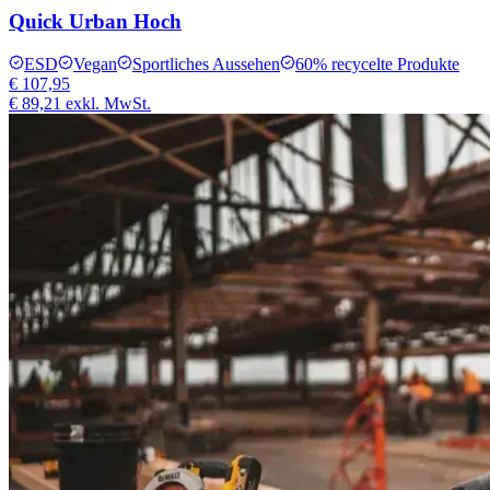
Quick Urban Hoch
ESD
Vegan
Sportliches Aussehen
60% recycelte Produkte
€ 107,95
€ 89,21
exkl. MwSt.