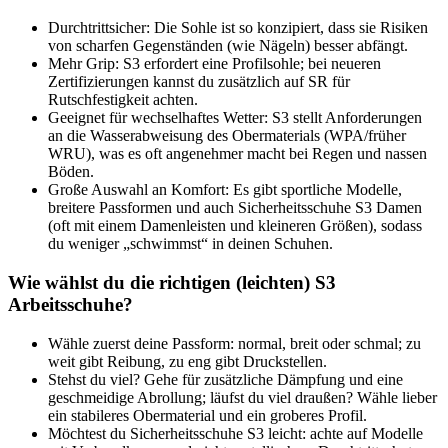
Durchtrittsicher:
Die Sohle ist so konzipiert, dass sie Risiken
von scharfen Gegenständen (wie Nägeln) besser abfängt.
Mehr Grip:
S3 erfordert eine Profilsohle; bei neueren
Zertifizierungen kannst du zusätzlich auf SR für
Rutschfestigkeit achten.
Geeignet für wechselhaftes Wetter:
S3 stellt Anforderungen
an die Wasserabweisung des Obermaterials (WPA/früher
WRU), was es oft angenehmer macht bei Regen und nassen
Böden.
Große Auswahl an Komfort:
Es gibt sportliche Modelle,
breitere Passformen und auch Sicherheitsschuhe S3 Damen
(oft mit einem Damenleisten und kleineren Größen), sodass
du weniger „schwimmst“ in deinen Schuhen.
Wie wählst du die richtigen (leichten) S3
Arbeitsschuhe?
Wähle zuerst deine Passform: normal, breit oder schmal; zu
weit gibt Reibung, zu eng gibt Druckstellen.
Stehst du viel? Gehe für zusätzliche Dämpfung und eine
geschmeidige Abrollung; läufst du viel draußen? Wähle lieber
ein stabileres Obermaterial und ein groberes Profil.
Möchtest du Sicherheitsschuhe S3 leicht: achte auf Modelle