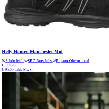
Helly Hansen Manchester Mid
Schön leicht
SRC-Rutschfest
Ripstop-Obermaterial
€ 114,95
€ 95,00
exkl. MwSt.