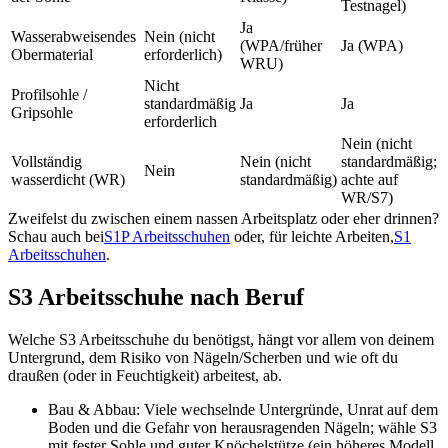
Testnagel)
Ja
Wasserabweisendes
Nein (nicht
(WPA/früher
Ja (WPA)
Obermaterial
erforderlich)
WRU)
Nicht
Profilsohle /
standardmäßig
Ja
Ja
Gripsohle
erforderlich
Nein (nicht
Vollständig
Nein (nicht
standardmäßig;
Nein
wasserdicht (WR)
standardmäßig)
achte auf
WR/S7)
Zweifelst du zwischen einem nassen Arbeitsplatz oder eher drinnen?
Schau auch bei
S1P Arbeitsschuhen
oder, für leichte Arbeiten,
S1
Arbeitsschuhen
.
S3 Arbeitsschuhe nach Beruf
Welche S3 Arbeitsschuhe du benötigst, hängt vor allem von deinem
Untergrund, dem Risiko von Nägeln/Scherben und wie oft du
draußen (oder in Feuchtigkeit) arbeitest, ab.
Bau & Abbau:
Viele wechselnde Untergründe, Unrat auf dem
Boden und die Gefahr von herausragenden Nägeln; wähle S3
mit fester Sohle und guter Knöchelstütze (ein höheres Modell