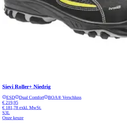
Sievi Roller+ Niedrig
ESD
Dual Comfort
BOA® Verschluss
€ 219,95
€ 181,78
exkl. MwSt.
S3L
Onze keuze