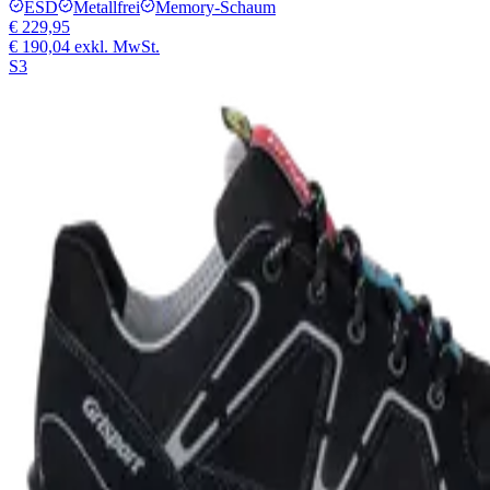
ESD
Metallfrei
Memory-Schaum
€ 229,95
€ 190,04
exkl. MwSt.
S3