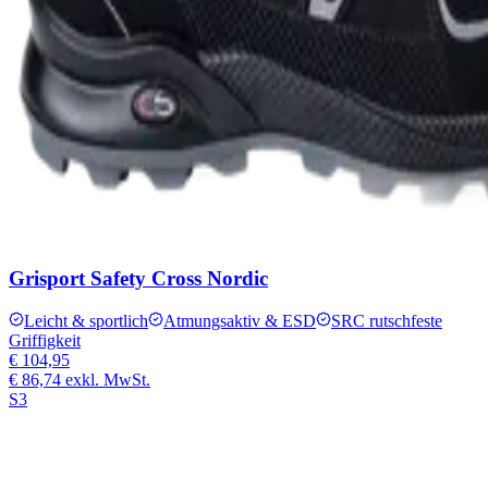
Grisport Safety Cross Nordic
Leicht & sportlich
Atmungsaktiv & ESD
SRC rutschfeste
Griffigkeit
€ 104,95
€ 86,74
exkl. MwSt.
S3