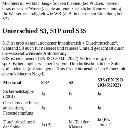
Möchtest du wirklich lange trocken bleiben (bei Pfützen, nassem
Gras oder viel Wasser), achte auf eine zusätzliche Kennzeichnung
für Wasserbeständigkeit wie WR (z. B. in der neuen Einteilung bei
S7).
Unterschied S3, S1P und S3S
S1P ist grob gesagt „trockener Innenbereich + Durchtrittschutz“,
während S3 auch für nasseres und raueres Umfeld gedacht ist durch
die wasserabweisende Anforderung.
S3S ist eine neuere (EN ISO 20345:2022) Verfeinerung, die
spezifischer angibt, welcher Typ von Durchtrittschutz in der Sohle
vorhanden ist (mit strengeren Tests für nicht-metallischen Schutz mit
einem kleineren Nagel).
S3S (EN ISO
Merkmal
S1P
S3
20345:2022)
Sicherheitskappe
Ja
Ja
Ja
(200J)
Geschlossene Ferse,
antistatisch,
Ja
Ja
Ja
Fersendämpfung
Ja (PS,
Durchtrittschutz in
Ja (Teil der
Ja (P)
„Small“
der Sohle
Klasse)