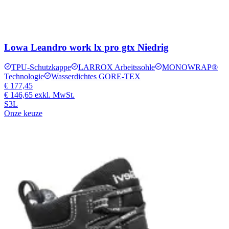
Lowa Leandro work lx pro gtx Niedrig
TPU-Schutzkappe
LARROX Arbeitssohle
MONOWRAP®
Technologie
Wasserdichtes GORE-TEX
€ 177,45
€ 146,65
exkl. MwSt.
S3L
Onze keuze