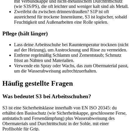
mit Verbundkappe und nicht-metallischem Durchtrittschutz
(wie S3S/PS), die oft leichter und weniger kalt sind als Metall.
Zweifelst du zwischen drinnen/draußen? S1P ist oft
ausreichend für trockene Innenräume, S3 ist logischer, sobald
Feuchtigkeit und Außenarbeiten eine Rolle spielen.
Pflege (hält länger)
Lass deine Arbeitsschuhe bei Raumtemperatur trocknen (nicht
auf der Heizung), um Austrocknung und Risse zu vermeiden.
Entferne regelmäßig Schlamm und Zementstaub; Schmutz
frisst an Nähten und Materialien.
Verwende ein Spray oder Wachs, das zum Obermaterial passt,
um die Wasserabweisung aufrechtzuerhalten.
Häufig gestellte Fragen
Was bedeutet S3 bei Arbeitsschuhen?
S3 ist eine Sicherheitsklasse innerhalb von EN ISO 20345: du
erhältst den Basisschutz (wie Sicherheitskappe, geschlossene Ferse,
antistatisch und Fersendämpfung) plus Wasserabweisung des
Obermaterials und Durchtrittschutz in der Sohle, mit einer
Profilsohle für Grip.