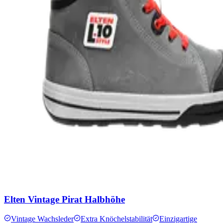
Elten Vintage Pirat Halbhöhe
Vintage Wachsleder
Extra Knöchelstabilität
Einzigartige