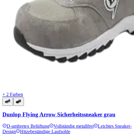
+ 2 Farben
Dunlop Flying Arrow Sicherheitssneaker grau
D-umbretex Belüftung
Vollständig metallfrei
Leichtes Sneaker-
Design
Hitzebeständige Laufsohle