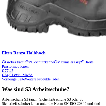
Elten Renzo Halbhoch
Grobes Profil
PU-Schutzkappe
Maximaler Grip
Breite
Passformoptionen
€ 77,45
€ 64,01
exkl. MwSt.
Vorherige Seite
Weitere Produkte laden
Was sind S3 Arbeitsschuhe?
Arbeitsschuhe S3 (auch: Sicherheitsschuhe S3 oder S3
Sicherheitsschuhe) fallen unter die Norm EN ISO 20345 und sind