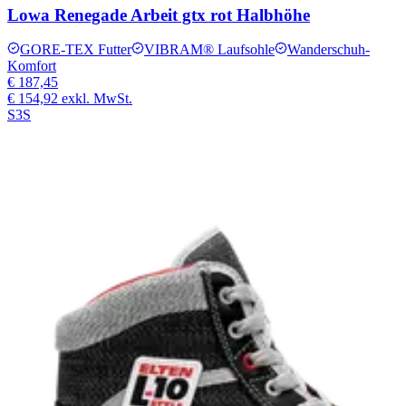
Lowa Renegade Arbeit gtx rot Halbhöhe
GORE-TEX Futter
VIBRAM® Laufsohle
Wanderschuh-
Komfort
€ 187,45
€ 154,92
exkl. MwSt.
S3S