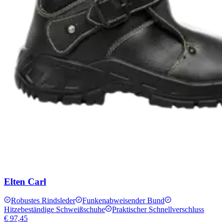
Elten Carl
Robustes Rindsleder
Funkenabweisender Bund
Hitzebeständige Schweißschuhe
Praktischer Schnellverschluss
€ 97,45