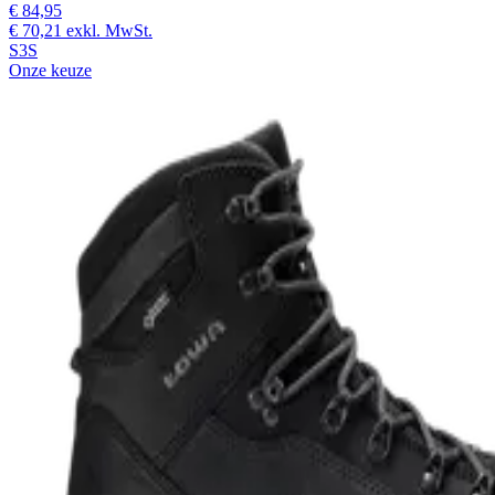
€ 84,95
€ 70,21
exkl. MwSt.
S3S
Onze keuze