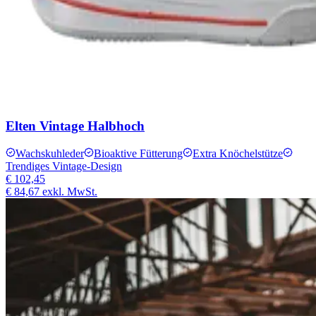
Elten Vintage Halbhoch
Wachskuhleder
Bioaktive Fütterung
Extra Knöchelstütze
Trendiges Vintage-Design
€ 102,45
€ 84,67
exkl. MwSt.