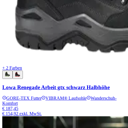
+ 2 Farben
Lowa Renegade Arbeit gtx schwarz Halbhöhe
GORE-TEX Futter
VIBRAM® Laufsohle
Wanderschuh-
Komfort
€ 187,45
€ 154,92
exkl. MwSt.