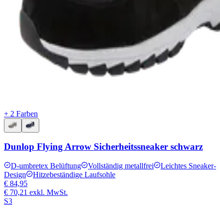
+ 2 Farben
Dunlop Flying Arrow Sicherheitssneaker schwarz
D-umbretex Belüftung
Vollständig metallfrei
Leichtes Sneaker-
Design
Hitzebeständige Laufsohle
€ 84,95
€ 70,21
exkl. MwSt.
S3