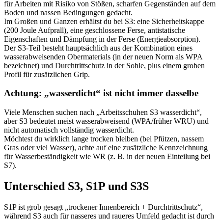
für Arbeiten mit Risiko von Stößen, scharfen Gegenständen auf dem
Boden und nassen Bedingungen gedacht.
Im Großen und Ganzen erhältst du bei S3: eine Sicherheitskappe
(200 Joule Aufprall), eine geschlossene Ferse, antistatische
Eigenschaften und Dämpfung in der Ferse (Energieabsorption).
Der S3-Teil besteht hauptsächlich aus der Kombination eines
wasserabweisenden Obermaterials (in der neuen Norm als WPA
bezeichnet) und Durchtrittschutz in der Sohle, plus einem groben
Profil für zusätzlichen Grip.
Achtung: „wasserdicht“ ist nicht immer dasselbe
Viele Menschen suchen nach „Arbeitsschuhen S3 wasserdicht“,
aber S3 bedeutet meist wasserabweisend (WPA/früher WRU) und
nicht automatisch vollständig wasserdicht.
Möchtest du wirklich lange trocken bleiben (bei Pfützen, nassem
Gras oder viel Wasser), achte auf eine zusätzliche Kennzeichnung
für Wasserbeständigkeit wie WR (z. B. in der neuen Einteilung bei
S7).
Unterschied S3, S1P und S3S
S1P ist grob gesagt „trockener Innenbereich + Durchtrittschutz“,
während S3 auch für nasseres und raueres Umfeld gedacht ist durch