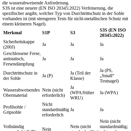
die wasserabweisende Anforderung.
S3S ist eine neuere (EN ISO 20345:2022) Verfeinerung, die
spezifischer angibt, welcher Typ von Durchtrittschutz in der Sohle
vorhanden ist (mit strengeren Tests für nicht-metallischen Schutz mit
einem kleineren Nagel).
S3S (EN ISO
Merkmal
S1P
S3
20345:2022)
Sicherheitskappe
Ja
Ja
Ja
(200J)
Geschlossene Ferse,
antistatisch,
Ja
Ja
Ja
Fersendämpfung
Ja (PS,
Durchtrittschutz in
Ja (Teil der
Ja (P)
„Small“
der Sohle
Klasse)
Testnagel)
Ja
Wasserabweisendes
Nein (nicht
(WPA/früher
Ja (WPA)
Obermaterial
erforderlich)
WRU)
Nicht
Profilsohle /
standardmäßig
Ja
Ja
Gripsohle
erforderlich
Nein (nicht
Vollständig
Nein (nicht
standardmäßig;
Nein