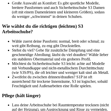
Große Auswahl an Komfort:
Es gibt sportliche Modelle,
breitere Passformen und auch Sicherheitsschuhe S3 Damen
(oft mit einem Damenleisten und kleineren Größen), sodass
du weniger „schwimmst“ in deinen Schuhen.
Wie wählst du die richtigen (leichten) S3
Arbeitsschuhe?
Wähle zuerst deine Passform: normal, breit oder schmal; zu
weit gibt Reibung, zu eng gibt Druckstellen.
Stehst du viel? Gehe für zusätzliche Dämpfung und eine
geschmeidige Abrollung; läufst du viel draußen? Wähle lieber
ein stabileres Obermaterial und ein groberes Profil.
Möchtest du Sicherheitsschuhe S3 leicht: achte auf Modelle
mit Verbundkappe und nicht-metallischem Durchtrittschutz
(wie S3S/PS), die oft leichter und weniger kalt sind als Metall.
Zweifelst du zwischen drinnen/draußen? S1P ist oft
ausreichend für trockene Innenräume, S3 ist logischer, sobald
Feuchtigkeit und Außenarbeiten eine Rolle spielen.
Pflege (hält länger)
Lass deine Arbeitsschuhe bei Raumtemperatur trocknen (nicht
auf der Heizung), um Austrocknung und Risse zu vermeiden.