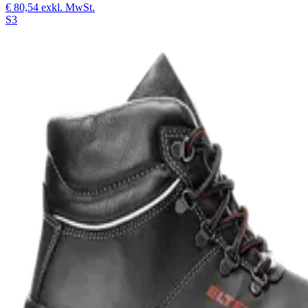
€ 80,54
exkl. MwSt.
S3