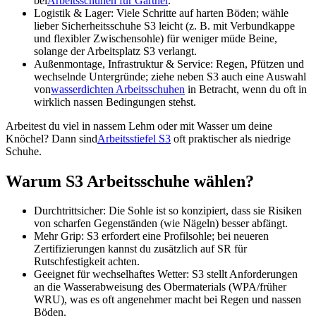
bei
Arbeitsschuhen für Gärtner
.
Logistik & Lager:
Viele Schritte auf harten Böden; wähle
lieber Sicherheitsschuhe S3 leicht (z. B. mit Verbundkappe
und flexibler Zwischensohle) für weniger müde Beine,
solange der Arbeitsplatz S3 verlangt.
Außenmontage, Infrastruktur & Service:
Regen, Pfützen und
wechselnde Untergründe; ziehe neben S3 auch eine Auswahl
von
wasserdichten Arbeitsschuhen
in Betracht, wenn du oft in
wirklich nassen Bedingungen stehst.
Arbeitest du viel in nassem Lehm oder mit Wasser um deine
Knöchel? Dann sind
Arbeitsstiefel S3
oft praktischer als niedrige
Schuhe.
Warum S3 Arbeitsschuhe wählen?
Durchtrittsicher:
Die Sohle ist so konzipiert, dass sie Risiken
von scharfen Gegenständen (wie Nägeln) besser abfängt.
Mehr Grip:
S3 erfordert eine Profilsohle; bei neueren
Zertifizierungen kannst du zusätzlich auf SR für
Rutschfestigkeit achten.
Geeignet für wechselhaftes Wetter:
S3 stellt Anforderungen
an die Wasserabweisung des Obermaterials (WPA/früher
WRU), was es oft angenehmer macht bei Regen und nassen
Böden.