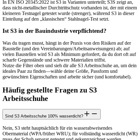
In EN ISO 20345:2022 ist S3 in Varianten unterteilt; S3S zeigt an,
dass nicht-metallischer Durchtrittschutz vorhanden ist, der mit einem
kleineren Testnagel getestet wurde (strenger), während S3 in dieser
Einteilung auf den „klassischen“ Stahlnagel-Test setzt.
Ist S3 in der Bauindustrie verpflichtend?
Was du tragen musst, hängt in der Praxis von den Risiken auf der
Baustelle (und den Vereinbarungen/Arbeitsanweisungen) ab; auf
vielen Baustellen wird S3 als Minimum gefordert, da du dort oft auf
scharfe Gegenstände und schwere Materialien triffst.
Nutze die Filter oben und sieh dir alle S3 Arbeitsschuhe an, um dein
ideales Paar zu finden—wähle deine Größe, Passform und
gewünschten Eigenschaften und arbeite sicher (und komfortabel).
Häufig gestellte Fragen zu S3
Arbeitsschuhe
Sind S3 Arbeitsschuhe 100% wasserdicht?
Nein, S3 steht hauptsächlich für ein wasserabweisendes
Obermaterial (WPA/früher WRU); für vollständig wasserdicht (WR)
muss der Schuh separat getestet und gekennzeichnet werden.