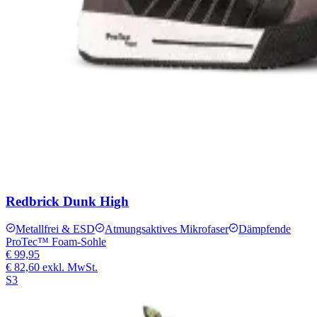
Redbrick Dunk High
Metallfrei & ESD
Atmungsaktives Mikrofaser
Dämpfende
ProTec™ Foam-Sohle
€ 99,95
€ 82,60
exkl. MwSt.
S3