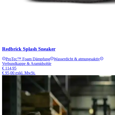
Redbrick Splash Sneaker
ProTec™ Foam Dämpfung
Wasserdicht & atmungsaktiv
Verbundkappe & Aramidsohle
€ 114,95
€ 95,00
exkl. MwSt.