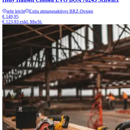
sehr leicht
Extra atmungsaktives BRZ-Design
€ 149,95
€ 123,93
exkl. MwSt.