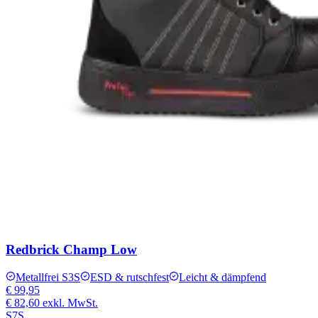
Redbrick Champ Low
Metallfrei S3S
ESD & rutschfest
Leicht & dämpfend
€ 99,95
€ 82,60
exkl. MwSt.
S7S