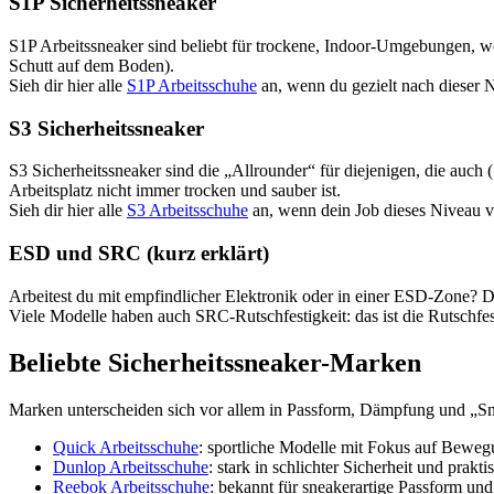
S1P Sicherheitssneaker
S1P Arbeitssneaker sind beliebt für trockene, Indoor-Umgebungen, wo
Schutt auf dem Boden).
Sieh dir hier alle
S1P Arbeitsschuhe
an, wenn du gezielt nach dieser N
S3 Sicherheitssneaker
S3 Sicherheitssneaker sind die „Allrounder“ für diejenigen, die auc
Arbeitsplatz nicht immer trocken und sauber ist.
Sieh dir hier alle
S3 Arbeitsschuhe
an, wenn dein Job dieses Niveau v
ESD und SRC (kurz erklärt)
Arbeitest du mit empfindlicher Elektronik oder in einer ESD-Zone? 
Viele Modelle haben auch SRC-Rutschfestigkeit: das ist die Rutschfes
Beliebte Sicherheitssneaker-Marken
Marken unterscheiden sich vor allem in Passform, Dämpfung und „Sn
Quick Arbeitsschuhe
: sportliche Modelle mit Fokus auf Bewe
Dunlop Arbeitsschuhe
: stark in schlichter Sicherheit und pra
Reebok Arbeitsschuhe
: bekannt für sneakerartige Passform un