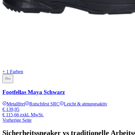
+ 1 Farben
Footfellas Maya Schwarz
Metallfrei
Rutschfest SRC
Leicht & atmungsaktiv
€ 139,95
€ 115,66
exkl. MwSt.
Vorherige Seite
Sicherheitssneaker vs traditionelle Arbeit