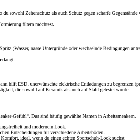
 du sowohl Zehenschutz als auch Schutz gegen scharfe Gegenstände von
ormierung filtern möchtest.
h (Spritz-)Wasser, nasse Untergründe oder wechselnde Bedingungen antr
erlangt.
Dann hilft ESD, unerwünschte elektrische Entladungen zu begrenzen (p
tigkeit, die sowohl auf Keramik als auch auf Stahl getestet wurde.
eaker-Gefühl“. Das sind häufig gewählte Namen in Arbeitssneakern.
gungsfreiheit und modernem Look.
ktischen Entscheidungen für verschiedene Arbeitsböden.
d Komfort, ideal, wenn du einen echten Sportschuh-Look suchst.