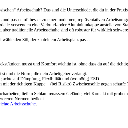
sischen“ Arbeitsschuh? Das sind die Unterschiede, die du in der Praxi
rs und passen oft besser zu einer modernen, repräsentativen Arbeitsum
e Modelle verwenden eine Verbund- oder Aluminiumkappe anstelle von Sta
 aber traditionelle Arbeitsschuhe sind oft robuster für wirklich schwe
d wähle den Stil, der zu deinem Arbeitsplatz passt.
bückst/knieen musst und Komfort wichtig ist, ohne dass du auf die richt
fest und die Norm, die dein Arbeitgeber verlangt.
; achte auf Dämpfung, Flexibilität und (wo nötig) ESD.
h mit der richtigen Kappe + (bei Risiko) Zwischensohle gegen scharfe T
charbeiten, tiefem Schlamm/nassem Gelände, viel Kontakt mit grobem 
chwereren Normen bedient.
eichte Arbeitsschuhe
.