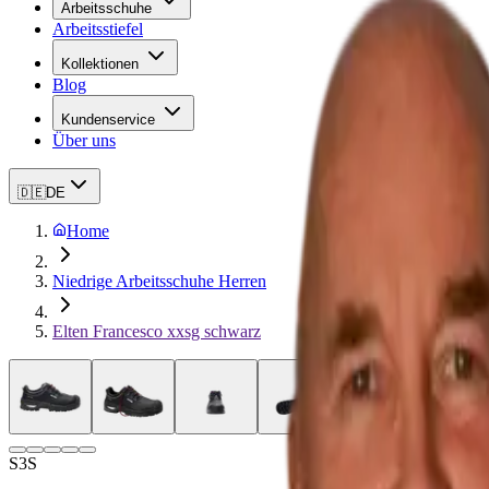
Arbeitsschuhe
Arbeitsstiefel
Kollektionen
Blog
Kundenservice
Über uns
🇩🇪
DE
Home
Niedrige Arbeitsschuhe Herren
Elten Francesco xxsg schwarz
S3S