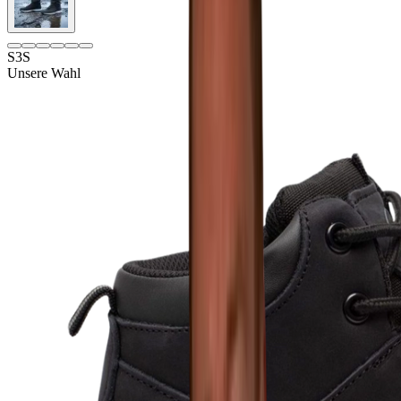
S3S
Unsere Wahl