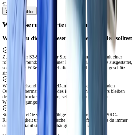
€
192.99
Größe wählen
Was unsere Experten sagen
Warum du dich für diesen Schuh entscheiden solltest
Zuverlässiger S3-Schutz:
Der Sixton Montana 23L ist mit einer
robusten Verbundzehe und einer Kevlar-Zwischensohle ausgestattet,
sodass deine Füße in risikobehafteten Umgebungen gut geschützt
sind.
Wasserabweisend und warm:
Dank des wasserabweisenden
Outdry®-Obermaterials und des isolierenden Wollfutters bleiben
deine Füße trocken und warm, selbst bei den widrigsten
Wetterbedingungen.
Stabiler Grip:
Die strapazierfähige PU-Laufsohle bietet SRC-
Rutschfestigkeit und antistatische Eigenschaften, sodass du immer
sicher und stabil stehst, unabhängig vom Untergrund.