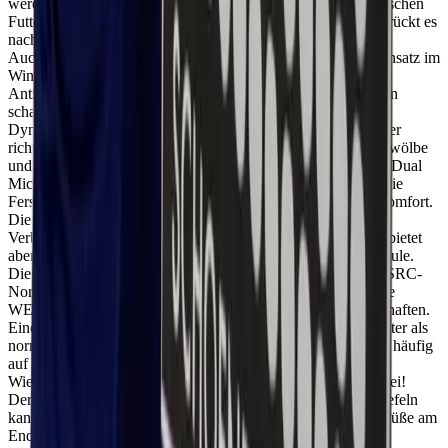
werden dank des HDry (früher OutDry) Membrans, das zwischen
Futter und Außenseite platziert ist! Dies stoppt Wasser und drückt es
nach außen. So wird der Tragekomfort garantiert!
Auch die Dual Insulation Einlegesohle ist speziell für den Einsatz im
Winter gefertigt und hält den Fuß warm und trocken. Eine
Antiperforationszwischensohle verhindert das Eindringen von
scharfen Gegenständen.
Dynamic HC Control und Stabil Active halten die Ferse in der
richtigen Position, bieten Unterstützung für Ferse und Fußgewölbe
und kontrollieren die seitliche Bewegung des Knöchels. Die Dual
Micro Fersenpolsterung sorgt dafür, dass der Schuh gut um die
Ferse schließt, verhindert Abnutzung und erhöht den Tragekomfort.
Die Sicherheitskappe besteht aus ultraleichtem, metallfreiem
Verbundmaterial; thermo-isolierend und leitet keinen Strom, bietet
aber dennoch Schutz gegen einen Aufprall von bis zu 200 Joule.
Die PU/PU Laufsohle ist stoßdämpfend und bietet mit ihrer SRC-
Norm hervorragende Stabilität und Rutschfestigkeit. Leitende
WED-Streifen verleihen diesem Schuh antistatische Eigenschaften.
Eine Kriechspitze macht die Spitze des Stiefels viel abriebfester als
normalerweise der Fall ist. Dies ist besonders nützlich, wenn häufig
auf den Knien gearbeitet wird.
Wie jeder Montana ist auch dieser Stiefel vollständig metallfrei!
Der Mercedes Benz unter den Arbeitsstiefeln! Mit diesen Stiefeln
kannst du den ganzen Tag bequem laufen, ohne dass deine Füße am
Ende des Tages schmerzen.