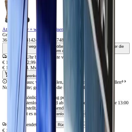
Atmungsaktiv + wasserabweisend
Größe
36
37
38
39
40
41
42
43
44
45
46
47
48
Unsicher wegen deiner Größe? Der AI-Berater weiß alles über die
Passform dieses Modells
Bis 13:00 Uhr bestellt, heute versendet
€ 169,95
€ 192,99
-
12
%
€ 140,45
exkl. MwSt.
In den Warenkorb
Fällt klein aus; wir empfehlen, eine Größe größer zu bestellen
Normale Breite; geeignet für die meisten Füße
Persönliche Beratung per Chat
Kostenloser Versand ab 100 EUR exkl. MwSt. - vor 13:00
Uhr bestellt, heute versendet
Passt es nicht?
Kostenlos und einfach umtauschen
Heute versendet
Passform, Rückgabe & KI-Beratung
€ 169,95