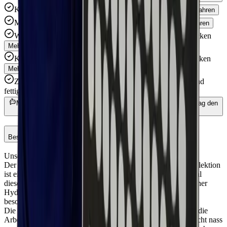
Kältebeständig (CI) — Schützt vor kalten Böden
Mehr erfahren
Metallfrei — Geeignet für Detektionsschleusen
Mehr erfahren
Wasserdicht — Hält die Füße in nassen Umgebungen trocken
Mehr erfahren
Kriechzehen — Zusätzlicher Schutz beim Knien und Hocken
Mehr erfahren
Zusätzlicher Rutschwiderstand (SR/SRC) — Für glatte und
fettige Untergründe
Mehr erfahren
Möchtest du wissen, ob dieser Schuh für dich geeignet ist? Frag den
KI-Berater.
Beschreibung
Unser meistverkauftes Sicherheitsstiefel!
Der Sixton Peak Montana S3 CI 23L aus der Endurance-Kollektion
ist ein robuster, bequemer Sicherheitsstiefel. Das Obermaterial
dieses
Modells besteht aus gefettetem Nubukleder, das mit einer
Hydrotech PU-Beschichtung behandelt wurde, um Wasser
besonders gut abzuweisen.
Die Innenseite des Stiefels hat ein Futter aus Wolle, ideal für die
Arbeit bei kalten Wetterbedingungen. Dies kann praktisch nicht nass