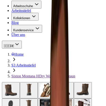
Arbeitsschuhe
Arbeitsstiefel
Kollektionen
Blog
Kundenservice
Über uns
🇩🇪
DE
Home
S3 Arbeitsstiefel
Sixton Montana HDry Wolle Dunkelbraun