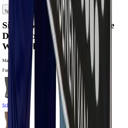
Spezifikationen
Sixton Montana HDry Wolle
Dunkelbraun
S3 SRC WRC
Woll Arbeitsstiefel
Marke:
Sixton
Farbe
Schwarz