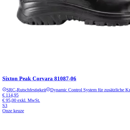
Sixton Peak Corvara 81087-06
SRC-Rutschfestigkeit
Dynamic Control System für zusätzliche K
€ 114,95
€ 95,00
exkl. MwSt.
S3
Onze keuze