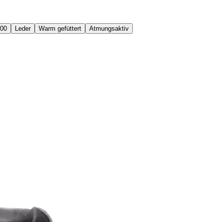
100
Leder
Warm gefüttert
Atmungsaktiv