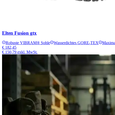
Elten Fusion gtx
Robuste VIBRAM® Sohle
Wasserdichtes GORE-TEX
Maxima
€ 182,45
€ 150,79
exkl. MwSt.