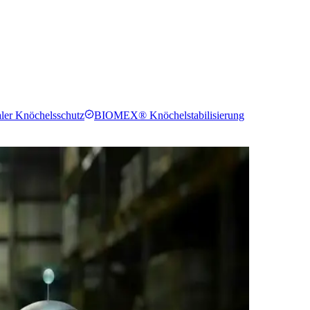
ler Knöchelsschutz
BIOMEX® Knöchelstabilisierung