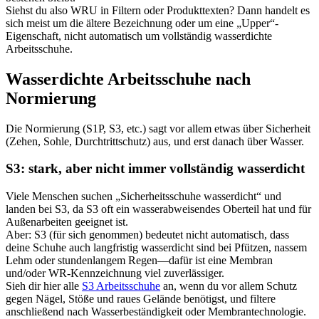
Siehst du also WRU in Filtern oder Produkttexten? Dann handelt es
sich meist um die ältere Bezeichnung oder um eine „Upper“-
Eigenschaft, nicht automatisch um vollständig wasserdichte
Arbeitsschuhe.
Wasserdichte Arbeitsschuhe nach
Normierung
Die Normierung (S1P, S3, etc.) sagt vor allem etwas über Sicherheit
(Zehen, Sohle, Durchtrittschutz) aus, und erst danach über Wasser.
S3: stark, aber nicht immer vollständig wasserdicht
Viele Menschen suchen „Sicherheitsschuhe wasserdicht“ und
landen bei S3, da S3 oft ein wasserabweisendes Oberteil hat und für
Außenarbeiten geeignet ist.
Aber: S3 (für sich genommen) bedeutet nicht automatisch, dass
deine Schuhe auch langfristig wasserdicht sind bei Pfützen, nassem
Lehm oder stundenlangem Regen—dafür ist eine Membran
und/oder WR-Kennzeichnung viel zuverlässiger.
Sieh dir hier alle
S3 Arbeitsschuhe
an, wenn du vor allem Schutz
gegen Nägel, Stöße und raues Gelände benötigst, und filtere
anschließend nach Wasserbeständigkeit oder Membrantechnologie.