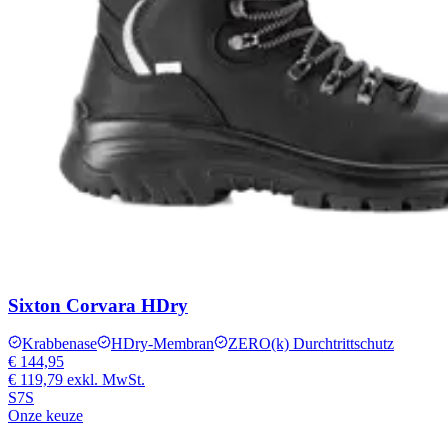
Sixton Corvara HDry
Krabbenase
HDry-Membran
ZERO(k) Durchtrittschutz
€ 144,95
€ 119,79
exkl. MwSt.
S7S
Onze keuze