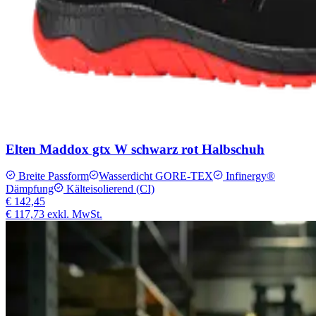
Elten Maddox gtx W schwarz rot Halbschuh
Breite Passform
Wasserdicht GORE-TEX
Infinergy®
Dämpfung
Kälteisolierend (CI)
€ 142,45
€ 117,73
exkl. MwSt.