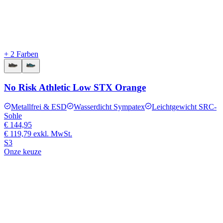
+ 2 Farben
No Risk Athletic Low STX Orange
Metallfrei & ESD
Wasserdicht Sympatex
Leichtgewicht SRC-
Sohle
€ 144,95
€ 119,79
exkl. MwSt.
S3
Onze keuze