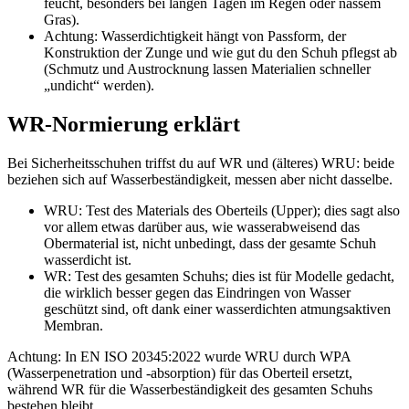
feucht, besonders bei langen Tagen im Regen oder nassem
Gras).
Achtung:
Wasserdichtigkeit hängt von Passform, der
Konstruktion der Zunge und wie gut du den Schuh pflegst ab
(Schmutz und Austrocknung lassen Materialien schneller
„undicht“ werden).
WR-Normierung erklärt
Bei Sicherheitsschuhen triffst du auf WR und (älteres) WRU: beide
beziehen sich auf Wasserbeständigkeit, messen aber nicht dasselbe.
WRU
: Test des Materials des Oberteils (Upper); dies sagt also
vor allem etwas darüber aus, wie wasserabweisend das
Obermaterial ist, nicht unbedingt, dass der gesamte Schuh
wasserdicht ist.
WR
: Test des gesamten Schuhs; dies ist für Modelle gedacht,
die wirklich besser gegen das Eindringen von Wasser
geschützt sind, oft dank einer wasserdichten atmungsaktiven
Membran.
Achtung: In EN ISO 20345:2022 wurde WRU durch WPA
(Wasserpenetration und -absorption) für das Oberteil ersetzt,
während WR für die Wasserbeständigkeit des gesamten Schuhs
bestehen bleibt.