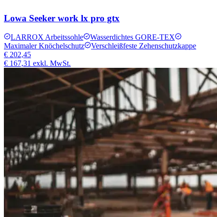
Lowa Seeker work lx pro gtx
LARROX Arbeitssohle
Wasserdichtes GORE-TEX
Maximaler Knöchelschutz
Verschleißfeste Zehenschutzkappe
€ 202,45
€ 167,31
exkl. MwSt.