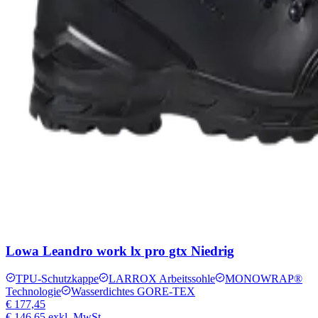
Lowa Leandro work lx pro gtx Niedrig
TPU-Schutzkappe
LARROX Arbeitssohle
MONOWRAP®
Technologie
Wasserdichtes GORE-TEX
€ 177,45
€ 146,65
exkl. MwSt.