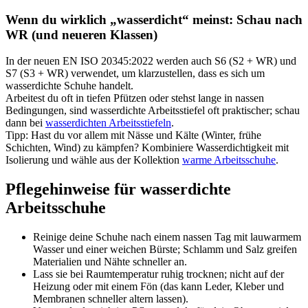
Wenn du wirklich „wasserdicht“ meinst: Schau nach
WR (und neueren Klassen)
In der neuen EN ISO 20345:2022 werden auch S6 (S2 + WR) und
S7 (S3 + WR) verwendet, um klarzustellen, dass es sich um
wasserdichte Schuhe handelt.
Arbeitest du oft in tiefen Pfützen oder stehst lange in nassen
Bedingungen, sind wasserdichte Arbeitsstiefel oft praktischer; schau
dann bei
wasserdichten Arbeitsstiefeln
.
Tipp: Hast du vor allem mit Nässe und Kälte (Winter, frühe
Schichten, Wind) zu kämpfen? Kombiniere Wasserdichtigkeit mit
Isolierung und wähle aus der Kollektion
warme Arbeitsschuhe
.
Pflegehinweise für wasserdichte
Arbeitsschuhe
Reinige deine Schuhe nach einem nassen Tag mit lauwarmem
Wasser und einer weichen Bürste; Schlamm und Salz greifen
Materialien und Nähte schneller an.
Lass sie bei Raumtemperatur ruhig trocknen; nicht auf der
Heizung oder mit einem Fön (das kann Leder, Kleber und
Membranen schneller altern lassen).