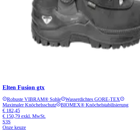
Elten Fusion gtx
Robuste VIBRAM® Sohle
Wasserdichtes GORE-TEX
Maximaler Knöchelsschutz
BIOMEX® Knöchelstabilisierung
€ 182,45
€ 150,79
exkl. MwSt.
S3S
Onze keuze