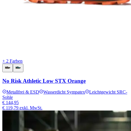
+ 2 Farben
No Risk Athletic Low STX Orange
Metallfrei & ESD
Wasserdicht Sympatex
Leichtgewicht SRC-
Sohle
€ 144,95
€ 119,79
exkl. MwSt.