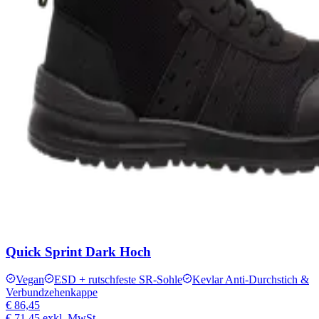
Quick Sprint Dark Hoch
Vegan
ESD + rutschfeste SR-Sohle
Kevlar Anti-Durchstich &
Verbundzehenkappe
€ 86,45
€ 71,45
exkl. MwSt.