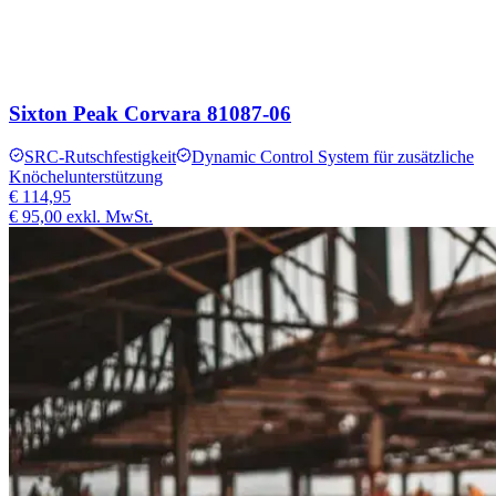
Sixton Peak Corvara 81087-06
SRC-Rutschfestigkeit
Dynamic Control System für zusätzliche
Knöchelunterstützung
€ 114,95
€ 95,00
exkl. MwSt.