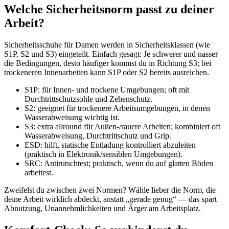
Welche Sicherheitsnorm passt zu deiner
Arbeit?
Sicherheitsschuhe für Damen werden in Sicherheitsklassen (wie
S1P, S2 und S3) eingeteilt. Einfach gesagt: Je schwerer und nasser
die Bedingungen, desto häufiger kommst du in Richtung S3; bei
trockeneren Innenarbeiten kann S1P oder S2 bereits ausreichen.
S1P: für Innen- und trockene Umgebungen; oft mit
Durchtrittschutzsohle und Zehenschutz.
S2: geeignet für trockenere Arbeitsumgebungen, in denen
Wasserabweisung wichtig ist.
S3: extra allround für Außen-/rauere Arbeiten; kombiniert oft
Wasserabweisung, Durchtrittschutz und Grip.
ESD: hilft, statische Entladung kontrolliert abzuleiten
(praktisch in Elektronik/sensiblen Umgebungen).
SRC: Antirutschtest; praktisch, wenn du auf glatten Böden
arbeitest.
Zweifelst du zwischen zwei Normen? Wähle lieber die Norm, die
deine Arbeit wirklich abdeckt, anstatt „gerade genug“ — das spart
Abnutzung, Unannehmlichkeiten und Ärger am Arbeitsplatz.