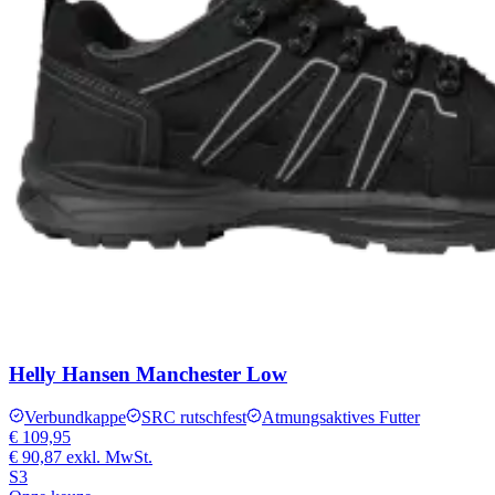
Helly Hansen Manchester Low
Verbundkappe
SRC rutschfest
Atmungsaktives Futter
€ 109,95
€ 90,87
exkl. MwSt.
S3