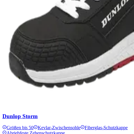
Dunlop Storm
Größen bis 50
Kevlar-Zwischensohle
Fiberglas-Schutzkappe
Abriebfeste Zehenschutzkappe