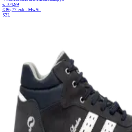
€ 104,99
€ 86,77
exkl. MwSt.
S3L