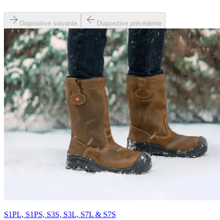
Diapositive suivante
Diapositive précédente
S1PL, S1PS, S3S, S3L, S7L & S7S