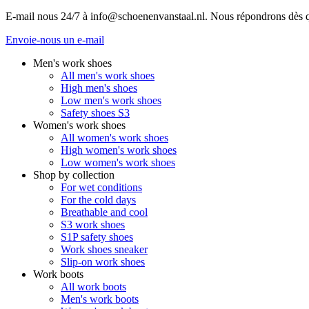
E-mail nous 24/7 à info@schoenenvanstaal.nl. Nous répondrons dès q
Envoie-nous un e-mail
Men's work shoes
All men's work shoes
High men's shoes
Low men's work shoes
Safety shoes S3
Women's work shoes
All women's work shoes
High women's work shoes
Low women's work shoes
Shop by collection
For wet conditions
For the cold days
Breathable and cool
S3 work shoes
S1P safety shoes
Work shoes sneaker
Slip-on work shoes
Work boots
All work boots
Men's work boots