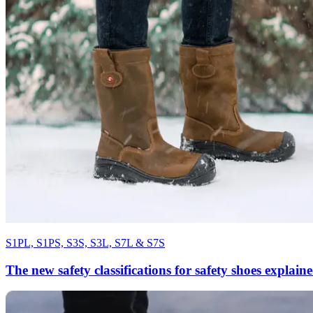
S1PL, S1PS, S3S, S3L, S7L & S7S
The new safety classifications for safety shoes explain