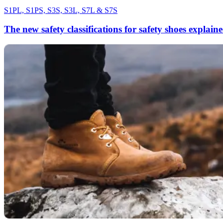
S1PL, S1PS, S3S, S3L, S7L & S7S
The new safety classifications for safety shoes explain