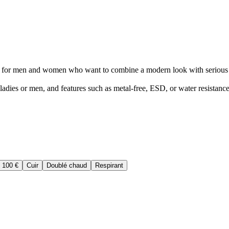
es for men and women who want to combine a modern look with serious 
, ladies or men, and features such as metal-free, ESD, or water resistan
 100 €
Cuir
Doublé chaud
Respirant