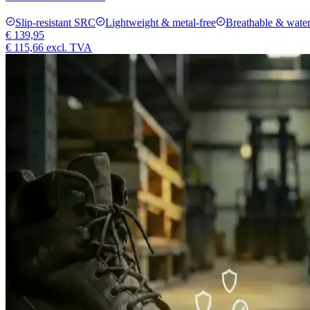
Slip-resistant SRC
Lightweight & metal-free
Breathable & water
€ 139,95
€ 115,66
excl. TVA