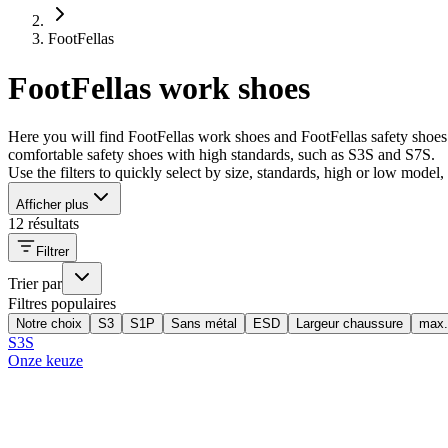
FootFellas
FootFellas work shoes
Here you will find FootFellas work shoes and FootFellas safety sho
comfortable safety shoes with high standards, such as S3S and S7S.
Use the filters to quickly select by size, standards, high or low model
Afficher plus
12 résultats
Filtrer
Trier par
Filtres populaires
Notre choix
S3
S1P
Sans métal
ESD
Largeur chaussure
max.
S3S
Onze keuze