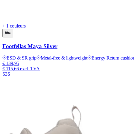
+ 1 couleurs
Footfellas Maya Silver
ESD & SR grip
Metal-free & lightweight
Energy Return cushio
€ 139,95
€ 115,66
excl. TVA
S3S