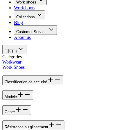
Work shoes
Work boots
Collections
Blog
Customer Service
About us
🇧🇪
FR
Catégories
Workwear
Work Shoes
Classification de sécurité
Modèle
Genre
Résistance au glissement