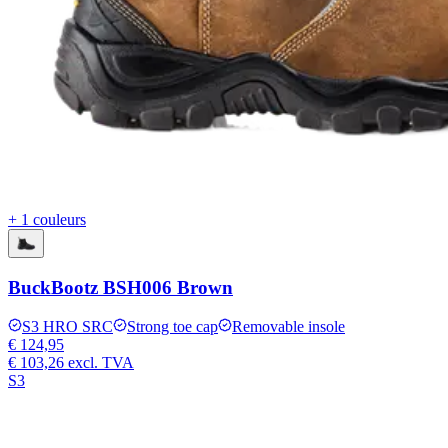
+ 1 couleurs
BuckBootz BSH006 Brown
S3 HRO SRC
Strong toe cap
Removable insole
€ 124,95
€ 103,26
excl. TVA
S3