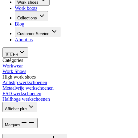
Work shoes
Work boots
Collections
Blog
Customer Service
About us
🇧🇪
FR
Catégories
Workwear
Work Shoes
High work shoes
Antislip werkschoenen
Metaalvrije werkschoenen
ESD werkschoenen
Halfhoge werkschoenen
Afficher plus
Marques