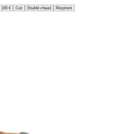
 100 €
Cuir
Doublé chaud
Respirant