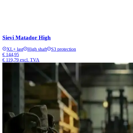
Sievi Matador High
XL+ last
High shaft
S3 protection
€ 144,95
€ 119,79
excl. TVA