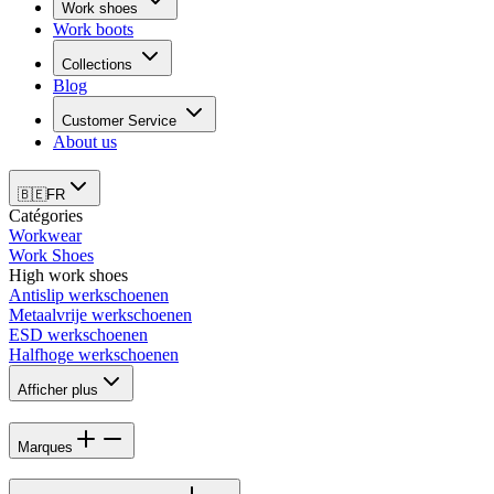
Work shoes
Work boots
Collections
Blog
Customer Service
About us
🇧🇪
FR
Catégories
Workwear
Work Shoes
High work shoes
Antislip werkschoenen
Metaalvrije werkschoenen
ESD werkschoenen
Halfhoge werkschoenen
Afficher plus
Marques