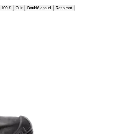
 100 €
Cuir
Doublé chaud
Respirant