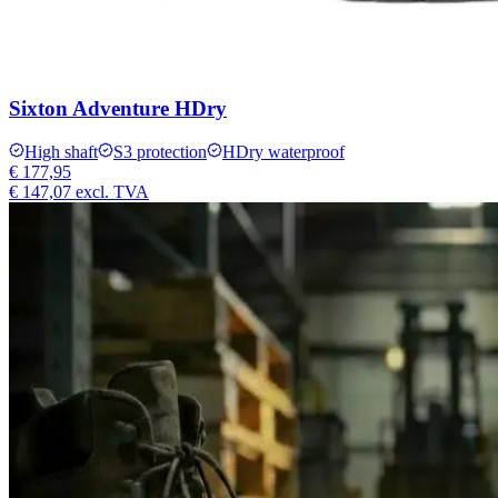
Sixton Adventure HDry
High shaft
S3 protection
HDry waterproof
€ 177,95
€ 147,07
excl. TVA