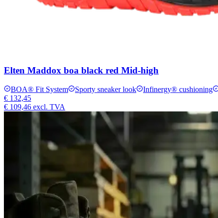
Elten Maddox boa black red Mid-high
BOA® Fit System
Sporty sneaker look
Infinergy® cushioning
€ 132,45
€ 109,46
excl. TVA