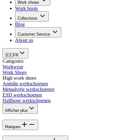
Work shoes
Work boots
Collections
Blog
Customer Service
About us
🇧🇪
FR
Catégories
Workwear
Work Shoes
High work shoes
Antislip werkschoenen
Metaalvrije werkschoenen
ESD werkschoenen
Halfhoge werkschoenen
Afficher plus
Marques