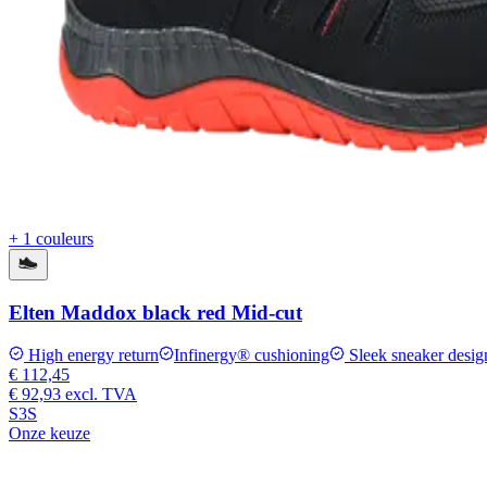
+ 1 couleurs
Elten Maddox black red Mid-cut
High energy return
Infinergy® cushioning
Sleek sneaker desig
€ 112,45
€ 92,93
excl. TVA
S3S
Onze keuze