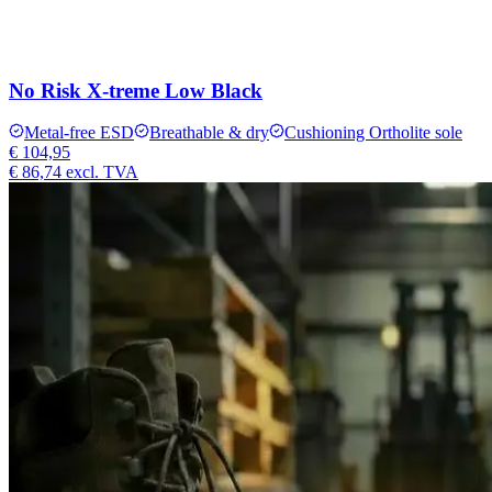
No Risk X-treme Low Black
Metal-free ESD
Breathable & dry
Cushioning Ortholite sole
€ 104,95
€ 86,74
excl. TVA