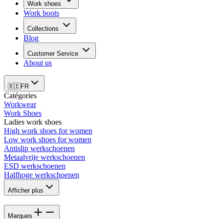
Work shoes
Work boots
Collections
Blog
Customer Service
About us
🇧🇪
FR
Catégories
Workwear
Work Shoes
Ladies work shoes
High work shoes for women
Low work shoes for women
Antislip werkschoenen
Metaalvrije werkschoenen
ESD werkschoenen
Halfhoge werkschoenen
Afficher plus
Marques