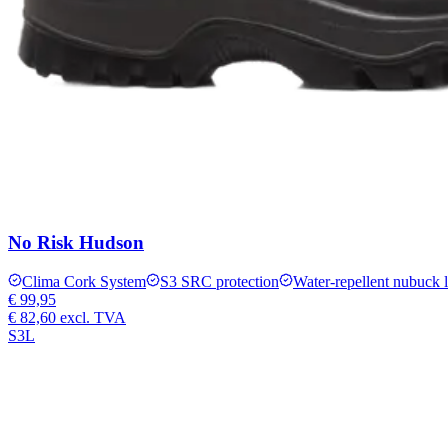
No Risk Hudson
Clima Cork System
S3 SRC protection
Water-repellent nubuck l
€ 99,95
€ 82,60
excl. TVA
S3L