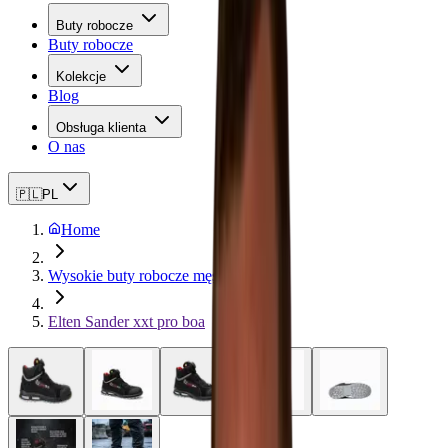
Buty robocze
Buty robocze
Kolekcje
Blog
Obsługa klienta
O nas
🇵🇱
PL
Home
Wysokie buty robocze męskie
Elten Sander xxt pro boa