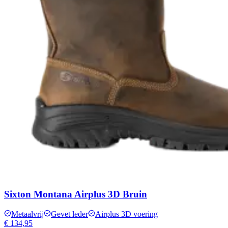
Sixton Montana Airplus 3D Bruin
Metaalvrij
Gevet leder
Airplus 3D voering
€ 134,95