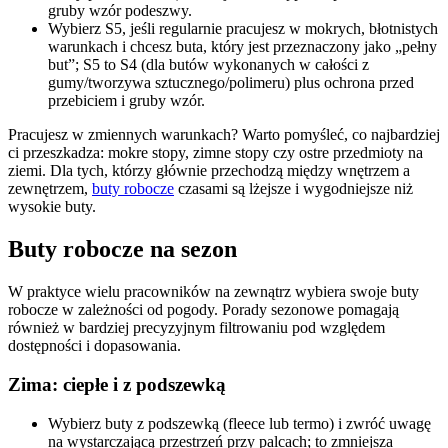
gruby wzór podeszwy.
Wybierz S5, jeśli regularnie pracujesz w mokrych, błotnistych
warunkach i chcesz buta, który jest przeznaczony jako „pełny
but”; S5 to S4 (dla butów wykonanych w całości z
gumy/tworzywa sztucznego/polimeru) plus ochrona przed
przebiciem i gruby wzór.
Pracujesz w zmiennych warunkach? Warto pomyśleć, co najbardziej
ci przeszkadza: mokre stopy, zimne stopy czy ostre przedmioty na
ziemi. Dla tych, którzy głównie przechodzą między wnętrzem a
zewnętrzem,
buty robocze
czasami są lżejsze i wygodniejsze niż
wysokie buty.
Buty robocze na sezon
W praktyce wielu pracowników na zewnątrz wybiera swoje buty
robocze w zależności od pogody. Porady sezonowe pomagają
również w bardziej precyzyjnym filtrowaniu pod względem
dostępności i dopasowania.
Zima: ciepłe i z podszewką
Wybierz buty z podszewką (fleece lub termo) i zwróć uwagę
na wystarczającą przestrzeń przy palcach; to zmniejsza