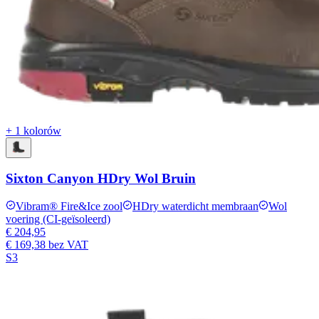
+ 1 kolorów
Sixton Canyon HDry Wol Bruin
Vibram® Fire&Ice zool
HDry waterdicht membraan
Wol
voering (CI-geïsoleerd)
€ 204,95
€ 169,38
bez VAT
S3