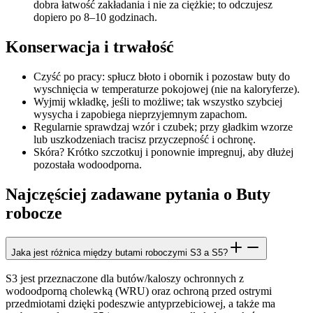
dobra łatwość zakładania i nie za ciężkie; to odczujesz
dopiero po 8–10 godzinach.
Konserwacja i trwałość
Czyść po pracy: spłucz błoto i obornik i pozostaw buty do
wyschnięcia w temperaturze pokojowej (nie na kaloryferze).
Wyjmij wkładkę, jeśli to możliwe; tak wszystko szybciej
wysycha i zapobiega nieprzyjemnym zapachom.
Regularnie sprawdzaj wzór i czubek; przy gładkim wzorze
lub uszkodzeniach tracisz przyczepność i ochronę.
Skóra? Krótko szczotkuj i ponownie impregnuj, aby dłużej
pozostała wodoodporna.
Najczęściej zadawane pytania o Buty
robocze
Jaka jest różnica między butami roboczymi S3 a S5?
S3 jest przeznaczone dla butów/kaloszy ochronnych z
wodoodporną cholewką (WRU) oraz ochroną przed ostrymi
przedmiotami dzięki podeszwie antyprzebiciowej, a także ma