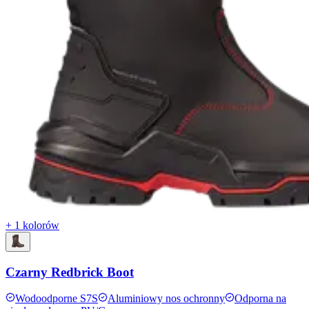
+ 1 kolorów
Czarny Redbrick Boot
Wodoodporne S7S
Aluminiowy nos ochronny
Odporna na