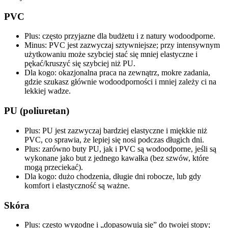
PVC
Plus: często przyjazne dla budżetu i z natury wodoodporne.
Minus: PVC jest zazwyczaj sztywniejsze; przy intensywnym
użytkowaniu może szybciej stać się mniej elastyczne i
pękać/kruszyć się szybciej niż PU.
Dla kogo: okazjonalna praca na zewnątrz, mokre zadania,
gdzie szukasz głównie wodoodporności i mniej zależy ci na
lekkiej wadze.
PU (poliuretan)
Plus: PU jest zazwyczaj bardziej elastyczne i miękkie niż
PVC, co sprawia, że lepiej się nosi podczas długich dni.
Plus: zarówno buty PU, jak i PVC są wodoodporne, jeśli są
wykonane jako but z jednego kawałka (bez szwów, które
mogą przeciekać).
Dla kogo: dużo chodzenia, długie dni robocze, lub gdy
komfort i elastyczność są ważne.
Skóra
Plus: często wygodne i „dopasowują się” do twojej stopy;