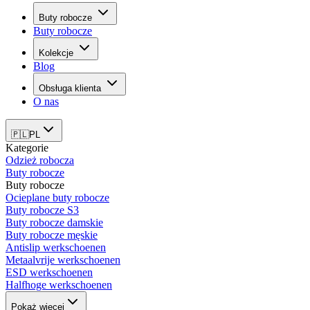
Buty robocze
Buty robocze
Kolekcje
Blog
Obsługa klienta
O nas
🇵🇱
PL
Kategorie
Odzież robocza
Buty robocze
Buty robocze
Ocieplane buty robocze
Buty robocze S3
Buty robocze damskie
Buty robocze męskie
Antislip werkschoenen
Metaalvrije werkschoenen
ESD werkschoenen
Halfhoge werkschoenen
Pokaż więcej