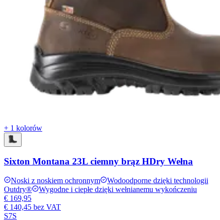
+ 1 kolorów
Sixton Montana 23L ciemny brąz HDry Wełna
Noski z noskiem ochronnym
Wodoodporne dzięki technologii
Outdry®
Wygodne i ciepłe dzięki wełnianemu wykończeniu
€ 169,95
€ 140,45
bez VAT
S7S