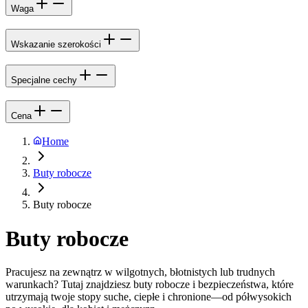
Waga
Wskazanie szerokości
Specjalne cechy
Cena
Home
Buty robocze
Buty robocze
Buty robocze
Pracujesz na zewnątrz w wilgotnych, błotnistych lub trudnych
warunkach? Tutaj znajdziesz buty robocze i bezpieczeństwa, które
utrzymają twoje stopy suche, ciepłe i chronione—od półwysokich