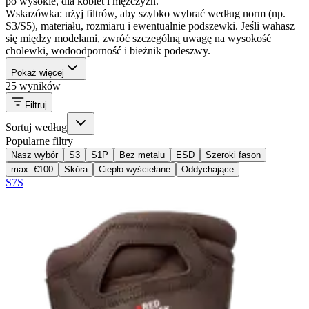
po wysokie, dla kobiet i mężczyzn.
Wskazówka: użyj filtrów, aby szybko wybrać według norm (np.
S3/S5), materiału, rozmiaru i ewentualnie podszewki. Jeśli wahasz
się między modelami, zwróć szczególną uwagę na wysokość
cholewki, wodoodporność i bieżnik podeszwy.
Pokaż więcej
25 wyników
Filtruj
Sortuj według
Popularne filtry
Nasz wybór
S3
S1P
Bez metalu
ESD
Szeroki fason
max. €100
Skóra
Ciepło wyściełane
Oddychające
S7S