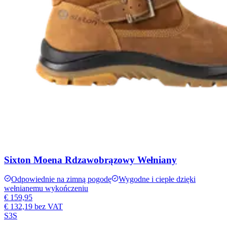
Sixton Moena Rdzawobrązowy Wełniany
Odpowiednie na zimną pogodę
Wygodne i ciepłe dzięki
wełnianemu wykończeniu
€ 159,95
€ 132,19
bez VAT
S3S