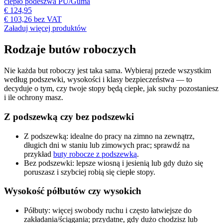
ciepło podeszwa PU/Guma
€ 124,95
€ 103,26
bez VAT
Załaduj więcej produktów
Rodzaje butów roboczych
Nie każda but roboczy jest taka sama. Wybieraj przede wszystkim
według podszewki, wysokości i klasy bezpieczeństwa — to
decyduje o tym, czy twoje stopy będą ciepłe, jak suchy pozostaniesz
i ile ochrony masz.
Z podszewką czy bez podszewki
Z podszewką: idealne do pracy na zimno na zewnątrz,
długich dni w staniu lub zimowych prac; sprawdź na
przykład
buty robocze z podszewką
.
Bez podszewki: lepsze wiosną i jesienią lub gdy dużo się
poruszasz i szybciej robią się ciepłe stopy.
Wysokość półbutów czy wysokich
Półbuty: więcej swobody ruchu i często łatwiejsze do
zakładania/ściągania; przydatne, gdy dużo chodzisz lub