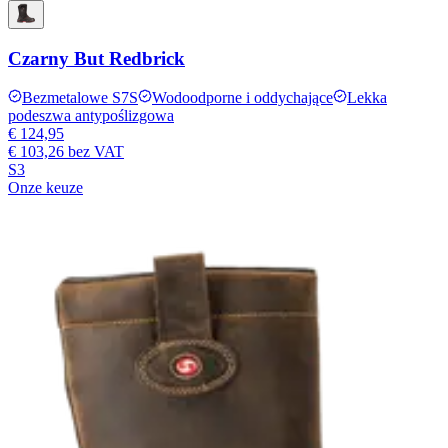
Czarny But Redbrick
Bezmetalowe S7S
Wodoodporne i oddychające
Lekka
podeszwa antypoślizgowa
€ 124,95
€ 103,26
bez VAT
S3
Onze keuze