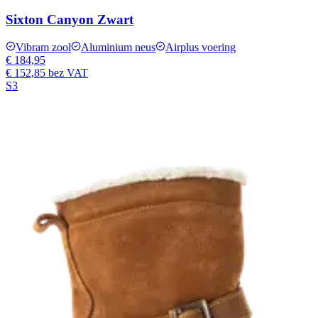
Sixton Canyon Zwart
Vibram zool
Aluminium neus
Airplus voering
€ 184,95
€ 152,85
bez VAT
S3