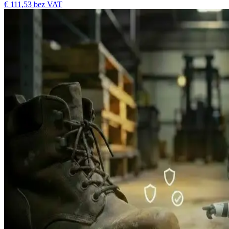
€ 111,53
bez VAT