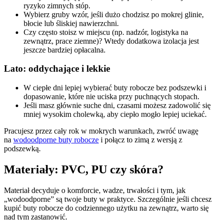
ryzyko zimnych stóp.
Wybierz gruby wzór, jeśli dużo chodzisz po mokrej glinie,
błocie lub śliskiej nawierzchni.
Czy często stoisz w miejscu (np. nadzór, logistyka na
zewnątrz, prace ziemne)? Wtedy dodatkowa izolacja jest
jeszcze bardziej opłacalna.
Lato: oddychające i lekkie
W ciepłe dni lepiej wybierać buty robocze bez podszewki i
dopasowanie, które nie uciska przy puchnących stopach.
Jeśli masz głównie suche dni, czasami możesz zadowolić się
mniej wysokim cholewką, aby ciepło mogło lepiej uciekać.
Pracujesz przez cały rok w mokrych warunkach, zwróć uwagę
na
wodoodporne buty robocze
i połącz to zimą z wersją z
podszewką.
Materiały: PVC, PU czy skóra?
Materiał decyduje o komforcie, wadze, trwałości i tym, jak
„wodoodporne” są twoje buty w praktyce. Szczególnie jeśli chcesz
kupić buty robocze do codziennego użytku na zewnątrz, warto się
nad tym zastanowić.