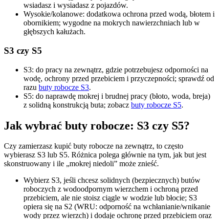
wsiadasz i wysiadasz z pojazdów.
Wysokie/kolanowe: dodatkowa ochrona przed wodą, błotem i
obornikiem; wygodne na mokrych nawierzchniach lub w
głębszych kałużach.
S3 czy S5
S3: do pracy na zewnątrz, gdzie potrzebujesz odporności na
wodę, ochrony przed przebiciem i przyczepności; sprawdź od
razu
buty robocze S3
.
S5: do naprawdę mokrej i brudnej pracy (błoto, woda, breja)
z solidną konstrukcją buta; zobacz
buty robocze S5
.
Jak wybrać buty robocze: S3 czy S5?
Czy zamierzasz
kupić buty robocze
na zewnątrz, to często
wybierasz S3 lub S5. Różnica polega głównie na tym, jak but jest
skonstruowany i ile „mokrej niedoli” może znieść.
Wybierz S3, jeśli chcesz solidnych (bezpiecznych) butów
roboczych z wodoodpornym wierzchem i ochroną przed
przebiciem, ale nie stoisz ciągle w wodzie lub błocie; S3
opiera się na S2 (WRU: odporność na wchłanianie/wnikanie
wody przez wierzch) i dodaje ochronę przed przebiciem oraz