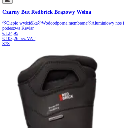
Czarny But Redbrick Brązowy Wełna
Ciepło wyściółka
Wodoodporna membrana
Aluminiowy nos i
podeszwa Kevlar
€ 124,95
€ 103,26
bez VAT
S7S