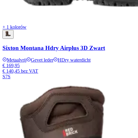
+ 1 kolorów
Sixton Montana Hdry Airplus 3D Zwart
Metaalvrij
Gevet leder
HDry waterdicht
€ 169,95
€ 140,45
bez VAT
S7S