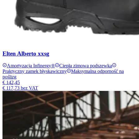
Elten Alberto xxsg
Amortyzacja Infinergy®
Ciepła zimowa podszewka
Praktyczny zamek błyskawiczny
Maksymalna odporność na
poślizg
€ 142,45
€ 117,73
bez VAT