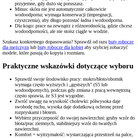
przyjemne, gdy dużo się poruszasz.
Minus: skóra nie jest automatycznie całkowicie
wodoodporna; wymaga konserwacji (impregnacji,
czyszczenia), aby długo pozostać ładna i wodoodporna.
Dla kogo: prace na zewnątrz z różnorodnością, gdzie chcesz
wodoodporności, ale nie stoisz ciągle w wodzie.
Szukasz konkretnego dopasowania? Sprawdź od razu
buty robocze
dla mężczyzn
lub
buty robocze dla kobiet
aby szybciej zobaczyć
modele, które pasują do kopyta i rozmiaru.
Praktyczne wskazówki dotyczące wyboru
Sprawdź swoje środowisko pracy: mokro/błoto/obornik
wymaga często wyższych i „gęstszych” (S5 lub
wodoodpornych), podczas gdy zmiana z pracą wewnętrzną
często sprawia, że S3 jest wygodne.
Zwróć uwagę na wysokość cholewki: półwysoka daje
swobodę ruchu, wysoka daje dodatkową ochronę przed
rozpryskami i błotem.
Wybierz przyczepność do swojej nawierzchni: gruby wzór do
błota/prac ziemnych, stabilniejszy wzór do twardych
nawierzchni.
Komfort = wytrzymałość: wystarczająca przestrzeń na palce,