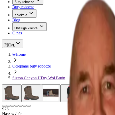
Buty robocze
Buty robocze
Kolekcje
Blog
Obsługa klienta
O nas
🇵🇱
PL
Home
Ocieplane buty robocze
Sixton Canyon HDry Wol Bruin
S7S
Nasz wybór