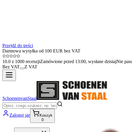
Przejdź do treści
Darmowa wysyłka od 100 EUR bez VAT
10.0 z 1000 recenzji
Zamówione przed 13:00, wysłane dzisiaj
Nie pas
Bez VAT
Z VAT
SchoenenvanStaal
Zaloguj się
Koszyk
0