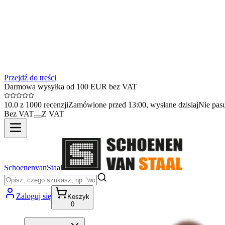
Przejdź do treści
Darmowa wysyłka od 100 EUR bez VAT
10.0 z 1000 recenzji
Zamówione przed 13:00, wysłane dzisiaj
Nie pas
Bez VAT
Z VAT
SchoenenvanStaal
Zaloguj się
Koszyk
0