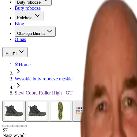
Buty robocze
Buty robocze
Kolekcje
Blog
Obsługa klienta
O nas
🇵🇱
PL
Home
Wysokie buty robocze męskie
Sievi Cobra Roller High+ GT
S7
Nasz wybór