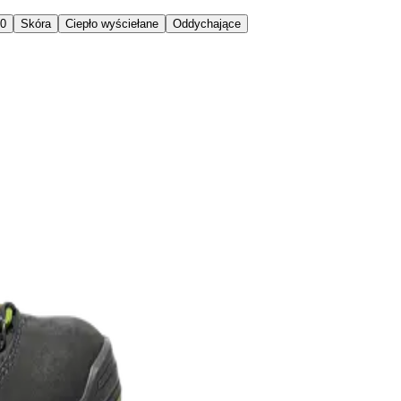
00
Skóra
Ciepło wyściełane
Oddychające