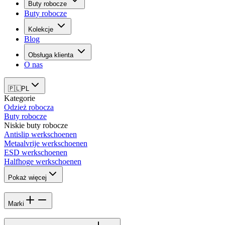
Buty robocze
Buty robocze
Kolekcje
Blog
Obsługa klienta
O nas
🇵🇱
PL
Kategorie
Odzież robocza
Buty robocze
Niskie buty robocze
Antislip werkschoenen
Metaalvrije werkschoenen
ESD werkschoenen
Halfhoge werkschoenen
Pokaż więcej
Marki