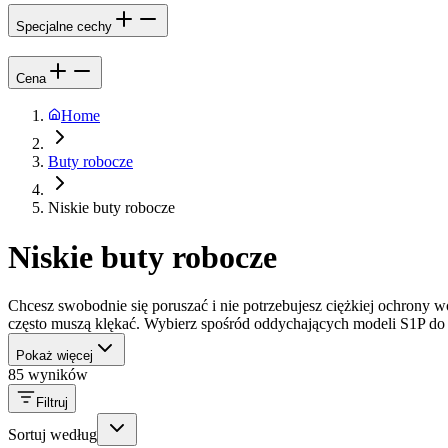
Specjalne cechy
Cena
Home
Buty robocze
Niskie buty robocze
Niskie buty robocze
Chcesz swobodnie się poruszać i nie potrzebujesz ciężkiej ochrony 
często muszą klękać. Wybierz spośród oddychających modeli S1P d
Pokaż więcej
85 wyników
Filtruj
Sortuj według