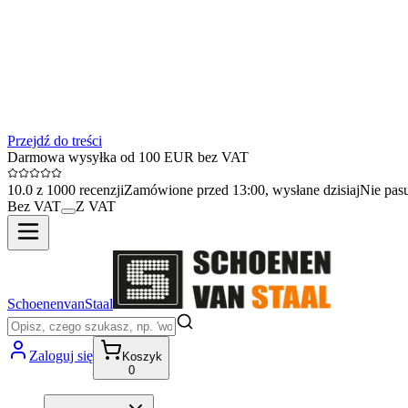
Przejdź do treści
Darmowa wysyłka od 100 EUR bez VAT
10.0 z 1000 recenzji
Zamówione przed 13:00, wysłane dzisiaj
Nie pas
Bez VAT
Z VAT
SchoenenvanStaal
Zaloguj się
Koszyk
0