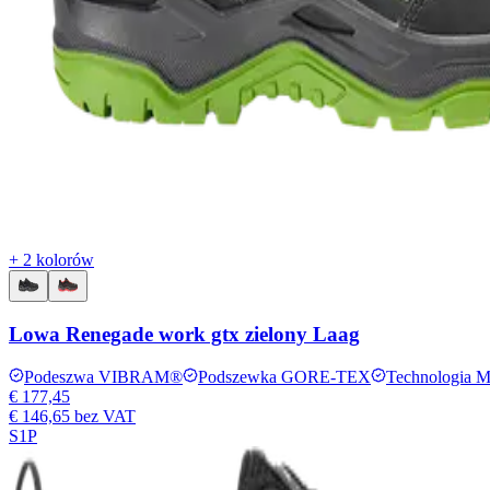
+ 2 kolorów
Lowa Renegade work gtx zielony Laag
Podeszwa VIBRAM®
Podszewka GORE-TEX
Technologi
€ 177,45
€ 146,65
bez VAT
S1P