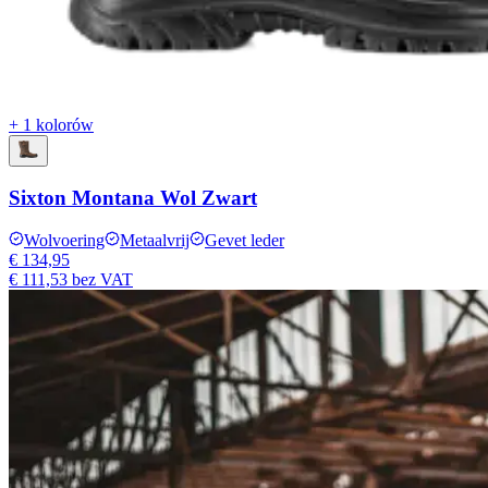
+ 1 kolorów
Sixton Montana Wol Zwart
Wolvoering
Metaalvrij
Gevet leder
€ 134,95
€ 111,53
bez VAT