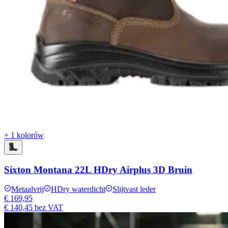
+ 1 kolorów
Sixton Montana 22L HDry Airplus 3D Bruin
Metaalvrij
HDry waterdicht
Slijtvast leder
€ 169,95
€ 140,45
bez VAT