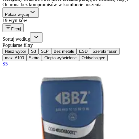
Ochrona bez kompromisów w komforcie noszenia.
Pokaż więcej
19 wyników
Filtruj
Sortuj według
Popularne filtry
Nasz wybór
S3
S1P
Bez metalu
ESD
Szeroki fason
max. €100
Skóra
Ciepło wyściełane
Oddychające
S5