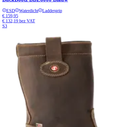
ESD
Waterdicht
Laddergrip
€ 159,95
€ 132,19
bez VAT
S3