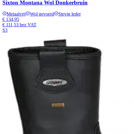
Sixton Montana Wol Donkerbruin
Metaalvrij
Wol gevoerd
Stevig leder
€ 134,95
€ 111,53
bez VAT
S3