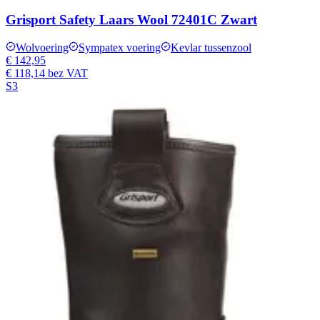
Grisport Safety Laars Wool 72401C Zwart
Wolvoering
Sympatex voering
Kevlar tussenzool
€ 142,95
€ 118,14
bez VAT
S3