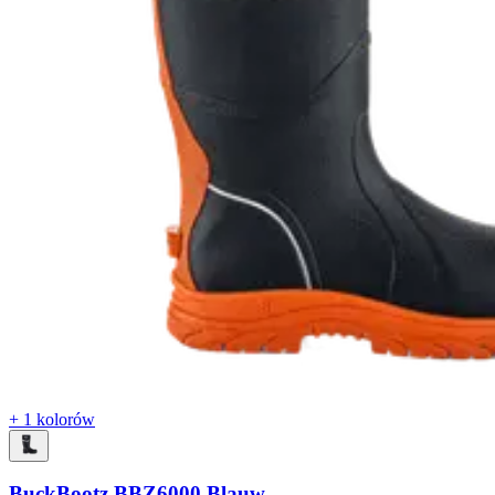
+ 1 kolorów
BuckBootz BBZ6000 Blauw