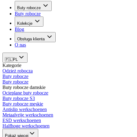
Buty robocze
Buty robocze
Kolekcje
Blog
Obsługa klienta
O nas
🇵🇱
PL
Kategorie
Odzież robocza
Buty robocze
Buty robocze
Buty robocze damskie
Ocieplane buty robocze
Buty robocze S3
Buty robocze męskie
Antislip werkschoenen
Metaalvrije werkschoenen
ESD werkschoenen
Halfhoge werkschoenen
Pokaż więcej