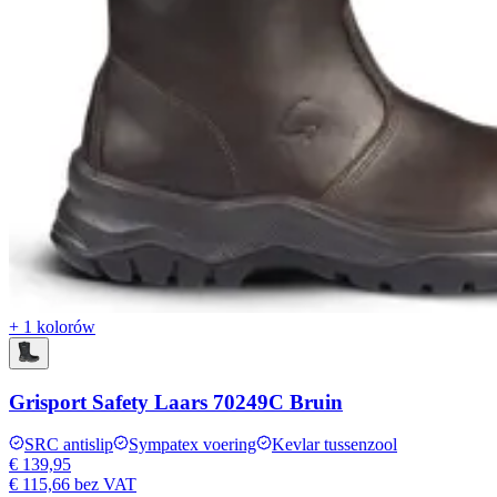
+ 1 kolorów
Grisport Safety Laars 70249C Bruin
SRC antislip
Sympatex voering
Kevlar tussenzool
€ 139,95
€ 115,66
bez VAT