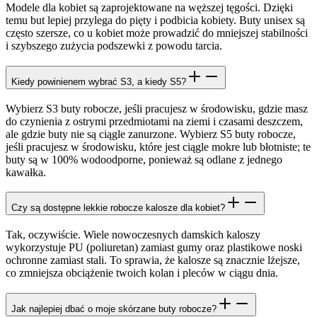
Modele dla kobiet są zaprojektowane na węższej tęgości. Dzięki
temu but lepiej przylega do pięty i podbicia kobiety. Buty unisex są
często szersze, co u kobiet może prowadzić do mniejszej stabilności
i szybszego zużycia podszewki z powodu tarcia.
Kiedy powinienem wybrać S3, a kiedy S5?
Wybierz S3 buty robocze, jeśli pracujesz w środowisku, gdzie masz
do czynienia z ostrymi przedmiotami na ziemi i czasami deszczem,
ale gdzie buty nie są ciągle zanurzone. Wybierz S5 buty robocze,
jeśli pracujesz w środowisku, które jest ciągle mokre lub błotniste; te
buty są w 100% wodoodporne, ponieważ są odlane z jednego
kawałka.
Czy są dostępne lekkie robocze kalosze dla kobiet?
Tak, oczywiście. Wiele nowoczesnych damskich kaloszy
wykorzystuje PU (poliuretan) zamiast gumy oraz plastikowe noski
ochronne zamiast stali. To sprawia, że kalosze są znacznie lżejsze,
co zmniejsza obciążenie twoich kolan i pleców w ciągu dnia.
Jak najlepiej dbać o moje skórzane buty robocze?