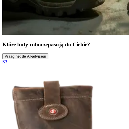
Które buty robocze
pasują do Ciebie?
Vraag het de AI-adviseur
S3