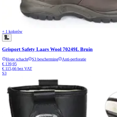
+ 1 kolorów
Grisport Safety Laars Wool 70249L Bruin
Hoge schacht
S3 bescherming
Anti-perforatie
€ 139,95
€ 115,66
bez VAT
S3