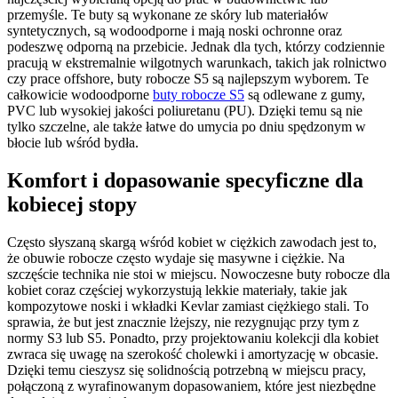
przemyśle. Te buty są wykonane ze skóry lub materiałów
syntetycznych, są wodoodporne i mają noski ochronne oraz
podeszwę odporną na przebicie. Jednak dla tych, którzy codziennie
pracują w ekstremalnie wilgotnych warunkach, takich jak rolnictwo
czy prace offshore, buty robocze S5 są najlepszym wyborem. Te
całkowicie wodoodporne
buty robocze S5
są odlewane z gumy,
PVC lub wysokiej jakości poliuretanu (PU). Dzięki temu są nie
tylko szczelne, ale także łatwe do umycia po dniu spędzonym w
błocie lub wśród bydła.
Komfort i dopasowanie specyficzne dla
kobiecej stopy
Często słyszaną skargą wśród kobiet w ciężkich zawodach jest to,
że obuwie robocze często wydaje się masywne i ciężkie. Na
szczęście technika nie stoi w miejscu. Nowoczesne buty robocze dla
kobiet coraz częściej wykorzystują lekkie materiały, takie jak
kompozytowe noski i wkładki Kevlar zamiast ciężkiego stali. To
sprawia, że but jest znacznie lżejszy, nie rezygnując przy tym z
normy S3 lub S5. Ponadto, przy projektowaniu kolekcji dla kobiet
zwraca się uwagę na szerokość cholewki i amortyzację w obcasie.
Dzięki temu cieszysz się solidnością potrzebną w miejscu pracy,
połączoną z wyrafinowanym dopasowaniem, które jest niezbędne