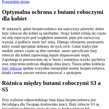
Poprzednia strona
Optymalna ochrona z butami roboczymi
dla kobiet
W sektorach, gdzie bezpieczeństwo ma najwyższy priorytet, dobre
buty robocze dla kobiet są niezbędne. Stopy kobiet różnią się często
od stóp mężczyzn pod względem anatomii; pięta jest zazwyczaj
węższa, a podbicie może być niżej. Dlatego oferujemy asortyment,
który został specjalnie dobrany do tych cech. Gdzie tradycyjne
modele unisex często są zbyt szerokie, nasze specyficzne buty
robocze dla kobiet zapewniają lepsze dopasowanie stopy.
Zapobiega to przesuwaniu się w bucie i zmniejsza ryzyko pęcherzy
oraz zmęczenia podczas długiego dnia pracy. Nasza pełna kolekcja
buty robocze
spełnia wszystkie europejskie normy bezpieczeństwa,
dzięki czemu zawsze możesz pracować z spokojem.
Różnica między butami roboczymi S3 a
S5
Przy wyborze odpowiedniego buta klasa bezpieczeństwa jest
decydująca dla Twojego środowiska pracy. Buty robocze S3 są
najczęściej wybieraną opcją do prac w budownictwie lub