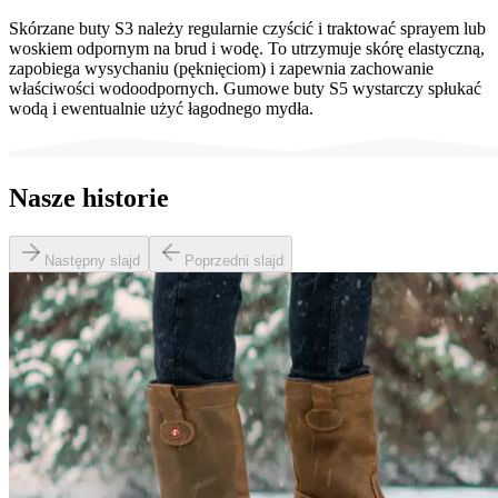
Skórzane buty S3 należy regularnie czyścić i traktować sprayem lub
woskiem odpornym na brud i wodę. To utrzymuje skórę elastyczną,
zapobiega wysychaniu (pęknięciom) i zapewnia zachowanie
właściwości wodoodpornych. Gumowe buty S5 wystarczy spłukać
wodą i ewentualnie użyć łagodnego mydła.
Nasze historie
Następny slajd
Poprzedni slajd