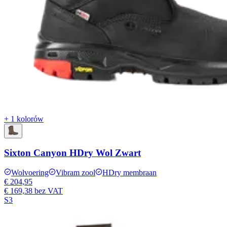
+ 1 kolorów
Sixton Canyon HDry Wol Zwart
Wolvoering
Vibram zool
HDry membraan
€ 204,95
€ 169,38
bez VAT
S3