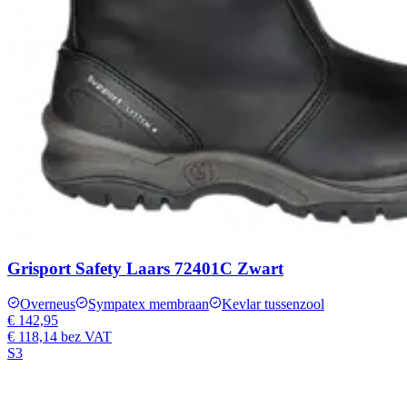
Grisport Safety Laars 72401C Zwart
Overneus
Sympatex membraan
Kevlar tussenzool
€ 142,95
€ 118,14
bez VAT
S3