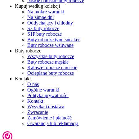
Niskie damskie buty robocze
Kupuj według kolekcji
Na mokre warunki
Na zimne dni
Oddychający i chłodny
S3 buty robocze
S1P buty robocze
Buty robocze typu sneaker
Buty robocze wsuwane
Buty robocze
Wszystkie buty robocze
Buty robocze męskie
Kalosze robocze damskie
Ocieplane buty robocze
Kontakt
O nas
Ogólne warunki
Polityka prywatności
Kontakt
Wysyłka i dostawa
Zwracanie
Zamówienie i płatność
Gwarancja lub reklamacja