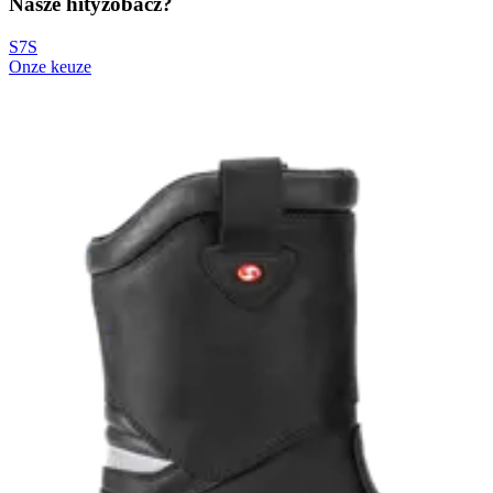
Nasze hity
zobacz?
S7S
Onze keuze