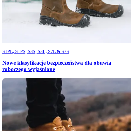
S1PL, S1PS, S3S, S3L, S7L & S7S
Nowe klasyfikacje bezpieczeństwa dla obuwia
roboczego wyjaśnione