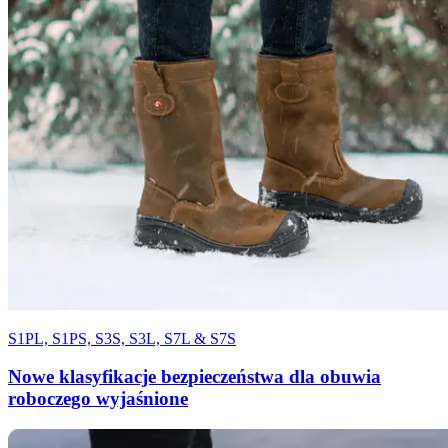
S1PL, S1PS, S3S, S3L, S7L & S7S
Nowe klasyfikacje bezpieczeństwa dla obuwia
roboczego wyjaśnione