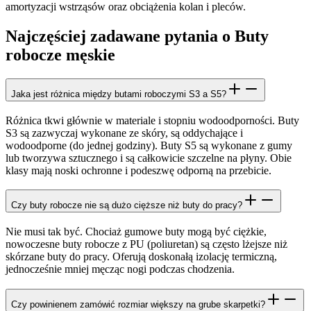
amortyzacji wstrząsów oraz obciążenia kolan i pleców.
Najczęściej zadawane pytania o Buty
robocze męskie
Jaka jest różnica między butami roboczymi S3 a S5?
Różnica tkwi głównie w materiale i stopniu wodoodporności. Buty
S3 są zazwyczaj wykonane ze skóry, są oddychające i
wodoodporne (do jednej godziny). Buty S5 są wykonane z gumy
lub tworzywa sztucznego i są całkowicie szczelne na płyny. Obie
klasy mają noski ochronne i podeszwę odporną na przebicie.
Czy buty robocze nie są dużo cięższe niż buty do pracy?
Nie musi tak być. Chociaż gumowe buty mogą być ciężkie,
nowoczesne buty robocze z PU (poliuretan) są często lżejsze niż
skórzane buty do pracy. Oferują doskonałą izolację termiczną,
jednocześnie mniej męcząc nogi podczas chodzenia.
Czy powinienem zamówić rozmiar większy na grube skarpetki?