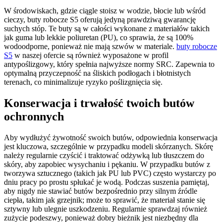
W środowiskach, gdzie ciągle stoisz w wodzie, błocie lub wśród
cieczy, buty robocze S5 oferują jedyną prawdziwą gwarancję
suchych stóp. Te buty są w całości wykonane z materiałów takich
jak guma lub lekkie poliuretan (PU), co sprawia, że są 100%
wodoodporne, ponieważ nie mają szwów w materiale.
buty robocze
S5
w naszej ofercie są również wyposażone w profil
antypoślizgowy, który spełnia najwyższe normy SRC. Zapewnia to
optymalną przyczepność na śliskich podłogach i błotnistych
terenach, co minimalizuje ryzyko poślizgnięcia się.
Konserwacja i trwałość twoich butów
ochronnych
Aby wydłużyć żywotność swoich butów, odpowiednia konserwacja
jest kluczowa, szczególnie w przypadku modeli skórzanych. Skórę
należy regularnie czyścić i traktować odżywką lub tłuszczem do
skóry, aby zapobiec wysychaniu i pękaniu. W przypadku butów z
tworzywa sztucznego (takich jak PU lub PVC) często wystarczy po
dniu pracy po prostu spłukać je wodą. Podczas suszenia pamiętaj,
aby nigdy nie stawiać butów bezpośrednio przy silnym źródle
ciepła, takim jak grzejnik; może to sprawić, że materiał stanie się
sztywny lub ulegnie uszkodzeniu. Regularnie sprawdzaj również
zużycie podeszwy, ponieważ dobry bieżnik jest niezbędny dla