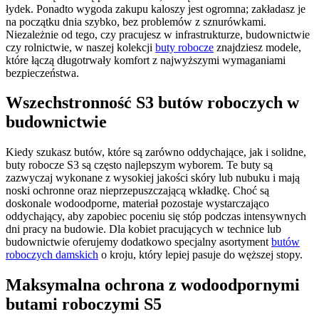
łydek. Ponadto wygoda zakupu kaloszy jest ogromna; zakładasz je
na początku dnia szybko, bez problemów z sznurówkami.
Niezależnie od tego, czy pracujesz w infrastrukturze, budownictwie
czy rolnictwie, w naszej kolekcji
buty robocze
znajdziesz modele,
które łączą długotrwały komfort z najwyższymi wymaganiami
bezpieczeństwa.
Wszechstronność S3 butów roboczych w
budownictwie
Kiedy szukasz butów, które są zarówno oddychające, jak i solidne,
buty robocze S3 są często najlepszym wyborem. Te buty są
zazwyczaj wykonane z wysokiej jakości skóry lub nubuku i mają
noski ochronne oraz nieprzepuszczającą wkładkę. Choć są
doskonale wodoodporne, materiał pozostaje wystarczająco
oddychający, aby zapobiec poceniu się stóp podczas intensywnych
dni pracy na budowie. Dla kobiet pracujących w technice lub
budownictwie oferujemy dodatkowo specjalny asortyment
butów
roboczych damskich
o kroju, który lepiej pasuje do węższej stopy.
Maksymalna ochrona z wodoodpornymi
butami roboczymi S5