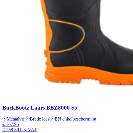
BuckBootz Laars BBZ8000 S5
Metaalvrij
Brede leest
EN enkelbescherming
€ 167,95
€ 138,80
bez VAT