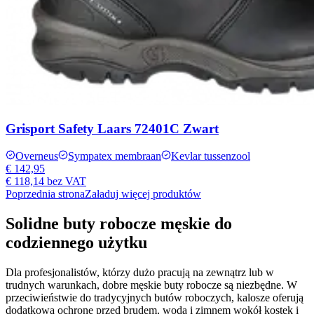
Grisport Safety Laars 72401C Zwart
Overneus
Sympatex membraan
Kevlar tussenzool
€ 142,95
€ 118,14
bez VAT
Poprzednia strona
Załaduj więcej produktów
Solidne buty robocze męskie do
codziennego użytku
Dla profesjonalistów, którzy dużo pracują na zewnątrz lub w
trudnych warunkach, dobre męskie buty robocze są niezbędne. W
przeciwieństwie do tradycyjnych butów roboczych, kalosze oferują
dodatkową ochronę przed brudem, wodą i zimnem wokół kostek i