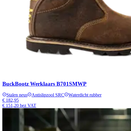
BuckBootz Werklaars B701SMWP
Stalen neus
Antislipzool SRC
Waterdicht rubber
€ 182,95
€ 151,20
bez VAT