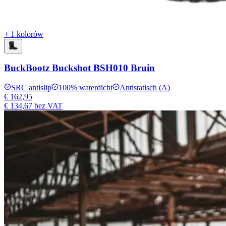
+ 1 kolorów
BuckBootz Buckshot BSH010 Bruin
SRC antislip
100% waterdicht
Antistatisch (A)
€ 162,95
€ 134,67
bez VAT