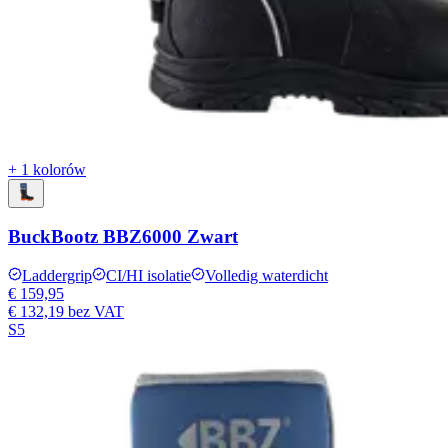
+ 1 kolorów
BuckBootz BBZ6000 Zwart
Laddergrip
CI/HI isolatie
Volledig waterdicht
€ 159,95
€ 132,19
bez VAT
S5