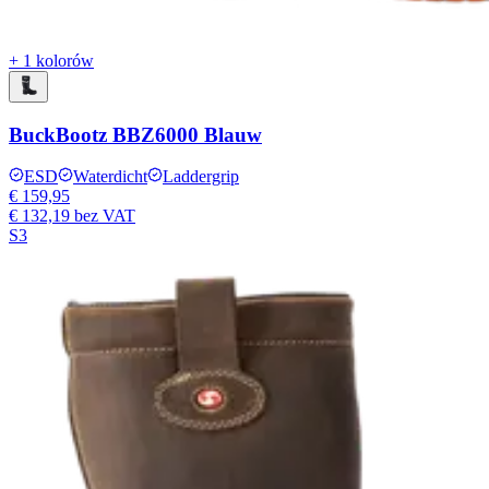
+ 1 kolorów
BuckBootz BBZ6000 Blauw
ESD
Waterdicht
Laddergrip
€ 159,95
€ 132,19
bez VAT
S3