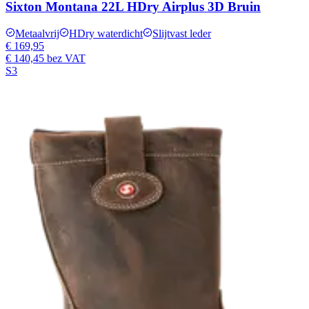
Sixton Montana 22L HDry Airplus 3D Bruin
Metaalvrij
HDry waterdicht
Slijtvast leder
€ 169,95
€ 140,45
bez VAT
S3