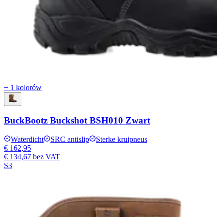
+ 1 kolorów
BuckBootz Buckshot BSH010 Zwart
Waterdicht
SRC antislip
Sterke kruipneus
€ 162,95
€ 134,67
bez VAT
S3