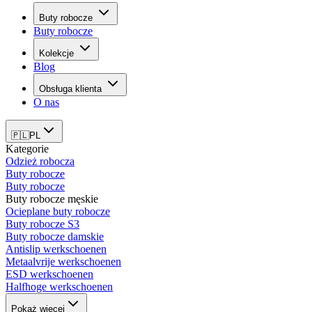
Buty robocze
Buty robocze
Kolekcje
Blog
Obsługa klienta
O nas
🇵🇱
PL
Kategorie
Odzież robocza
Buty robocze
Buty robocze
Buty robocze męskie
Ocieplane buty robocze
Buty robocze S3
Buty robocze damskie
Antislip werkschoenen
Metaalvrije werkschoenen
ESD werkschoenen
Halfhoge werkschoenen
Pokaż więcej