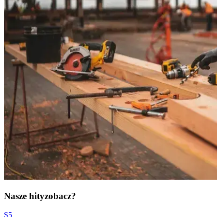
Nasze hity
zobacz?
S5