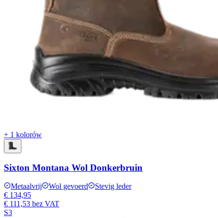
+ 1 kolorów
Sixton Montana Wol Donkerbruin
Metaalvrij
Wol gevoerd
Stevig leder
€ 134,95
€ 111,53
bez VAT
S3