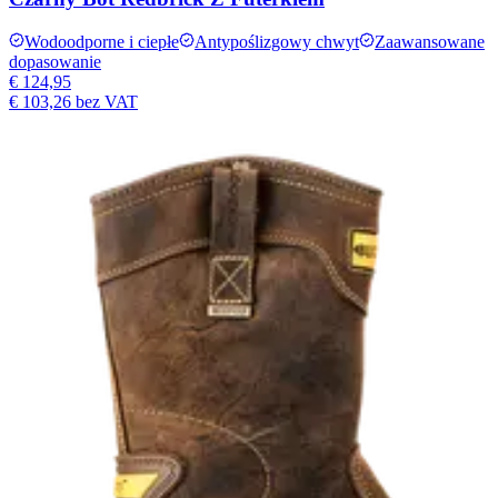
Wodoodporne i ciepłe
Antypoślizgowy chwyt
Zaawansowane
dopasowanie
€ 124,95
€ 103,26
bez VAT