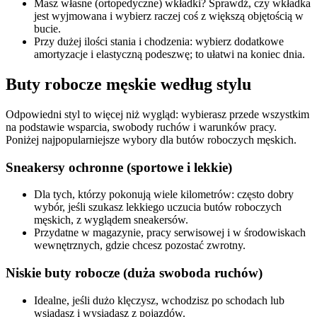
Masz własne (ortopedyczne) wkładki? Sprawdź, czy wkładka
jest wyjmowana i wybierz raczej coś z większą objętością w
bucie.
Przy dużej ilości stania i chodzenia: wybierz dodatkowe
amortyzacje i elastyczną podeszwę; to ułatwi na koniec dnia.
Buty robocze męskie według stylu
Odpowiedni styl to więcej niż wygląd: wybierasz przede wszystkim
na podstawie wsparcia, swobody ruchów i warunków pracy.
Poniżej najpopularniejsze wybory dla butów roboczych męskich.
Sneakersy ochronne (sportowe i lekkie)
Dla tych, którzy pokonują wiele kilometrów: często dobry
wybór, jeśli szukasz lekkiego uczucia butów roboczych
męskich, z wyglądem sneakersów.
Przydatne w magazynie, pracy serwisowej i w środowiskach
wewnętrznych, gdzie chcesz pozostać zwrotny.
Niskie buty robocze (duża swoboda ruchów)
Idealne, jeśli dużo klęczysz, wchodzisz po schodach lub
wsiadasz i wysiadasz z pojazdów.