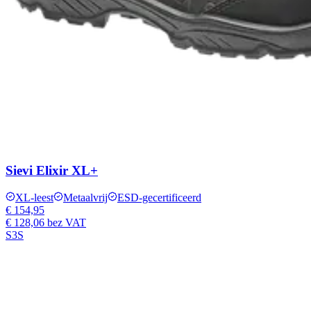
Sievi Elixir XL+
XL-leest
Metaalvrij
ESD-gecertificeerd
€ 154,95
€ 128,06
bez VAT
S3S