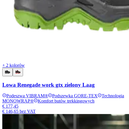
+ 2 kolorów
Lowa Renegade work gtx zielony Laag
Podeszwa VIBRAM®
Podszewka GORE-TEX
Technologia
MONOWRAP®
Komfort butów trekkingowych
€ 177,45
€ 146,65
bez VAT