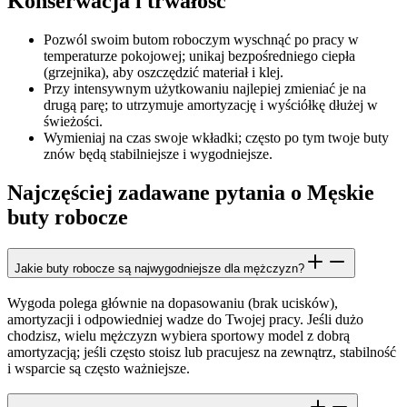
Konserwacja i trwałość
Pozwól swoim butom roboczym wyschnąć po pracy w
temperaturze pokojowej; unikaj bezpośredniego ciepła
(grzejnika), aby oszczędzić materiał i klej.
Przy intensywnym użytkowaniu najlepiej zmieniać je na
drugą parę; to utrzymuje amortyzację i wyściółkę dłużej w
świeżości.
Wymieniaj na czas swoje wkładki; często po tym twoje buty
znów będą stabilniejsze i wygodniejsze.
Najczęściej zadawane pytania o Męskie
buty robocze
Jakie buty robocze są najwygodniejsze dla mężczyzn?
Wygoda polega głównie na dopasowaniu (brak ucisków),
amortyzacji i odpowiedniej wadze do Twojej pracy. Jeśli dużo
chodzisz, wielu mężczyzn wybiera sportowy model z dobrą
amortyzacją; jeśli często stoisz lub pracujesz na zewnątrz, stabilność
i wsparcie są często ważniejsze.