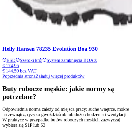
Helly Hansen 78235 Evolution Boa 930
ESD
Szeroki krój
System zamknięcia BOA®
€ 174,95
€ 144,59
bez VAT
Poprzednia strona
Załaduj więcej produktów
Buty robocze męskie: jakie normy są
potrzebne?
Odpowiednia norma zależy od miejsca pracy: suche wnętrze, mokre
na zewnątrz, ryzyko gwoździ/śrub lub dużo chodzenia i wentylacji.
W praktyce w przypadku butów roboczych męskich zazwyczaj
wybiera się S1P lub S3.