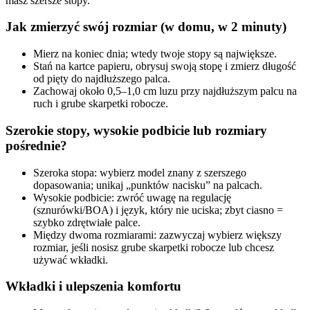
masz szersze stopy.
Jak zmierzyć swój rozmiar (w domu, w 2 minuty)
Mierz na koniec dnia; wtedy twoje stopy są największe.
Stań na kartce papieru, obrysuj swoją stopę i zmierz długość
od pięty do najdłuższego palca.
Zachowaj około 0,5–1,0 cm luzu przy najdłuższym palcu na
ruch i grube skarpetki robocze.
Szerokie stopy, wysokie podbicie lub rozmiary
pośrednie?
Szeroka stopa: wybierz model znany z szerszego
dopasowania; unikaj „punktów nacisku” na palcach.
Wysokie podbicie: zwróć uwagę na regulację
(sznurówki/BOA) i język, który nie uciska; zbyt ciasno =
szybko zdrętwiałe palce.
Między dwoma rozmiarami: zazwyczaj wybierz większy
rozmiar, jeśli nosisz grube skarpetki robocze lub chcesz
używać wkładki.
Wkładki i ulepszenia komfortu