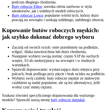
podczas długiego chodzenia.
Buty robocze Elten
: szeroka oferta zarówno w stylu
sneakersów, jak i solidnych modeli roboczych.
Buty robocze Lowa
: popularne wśród tych, którzy dużo
pracują na zewnątrz i szukają solidnego, stabilnego obuwia.
Kupowanie butów roboczych męskich:
jak szybko dokonać dobrego wyboru
Zacznij od swoich ryzyk: ostre przedmioty na podłodze,
wilgoć, śliska nawierzchnia lub dużo chodzenia.
Następnie wybierz swoją normę: często S1P do suchych
wnętrz, S3 do mokrej/pracy na zewnątrz i w trudnych
warunkach.
Sprawdź dopasowanie: wystarczająco dużo miejsca przy
palcach, brak poślizgu przy pięcie i brak ucisku na podbiciu.
Wybierz swój czubek: buty robocze męskie ze stalowym
czubkiem są nadal popularne, ale są też alternatywy, jeśli
wolisz czuć mniej ciężaru.
Szukasz również specyficznego dopasowania dla węższego
modelu? Sprawdź naszą stronę
buty robocze damskie
.