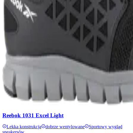
Reebok 1031 Excel Light
Lekka konstrukcja
dobrze wentylowane
Sportowy wygląd
sneakersów