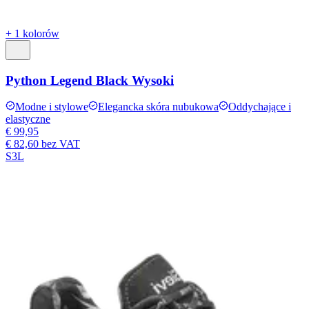
+ 1 kolorów
Python Legend Black Wysoki
Modne i stylowe
Elegancka skóra nubukowa
Oddychające i
elastyczne
€ 99,95
€ 82,60
bez VAT
S3L