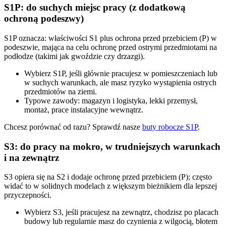
S1P: do suchych miejsc pracy (z dodatkową
ochroną podeszwy)
S1P oznacza: właściwości S1 plus ochrona przed przebiciem (P) w
podeszwie, mająca na celu ochronę przed ostrymi przedmiotami na
podłodze (takimi jak gwoździe czy drzazgi).
Wybierz S1P, jeśli głównie pracujesz w pomieszczeniach lub
w suchych warunkach, ale masz ryzyko wystąpienia ostrych
przedmiotów na ziemi.
Typowe zawody: magazyn i logistyka, lekki przemysł,
montaż, prace instalacyjne wewnątrz.
Chcesz porównać od razu? Sprawdź nasze
buty robocze S1P
.
S3: do pracy na mokro, w trudniejszych warunkach
i na zewnątrz
S3 opiera się na S2 i dodaje ochronę przed przebiciem (P); często
widać to w solidnych modelach z większym bieżnikiem dla lepszej
przyczepności.
Wybierz S3, jeśli pracujesz na zewnątrz, chodzisz po placach
budowy lub regularnie masz do czynienia z wilgocią, błotem