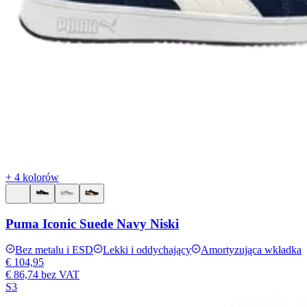
+ 4 kolorów
Puma Iconic Suede Navy Niski
Bez metalu i ESD
Lekki i oddychający
Amortyzująca wkładka
€ 104,95
€ 86,74
bez VAT
S3