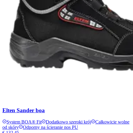
Elten Sander boa
System BOA® Fit
Dodatkowo szeroki krój
Całkowicie wolne
od skóry
Odporny na ścieranie nos PU
€ 132,45