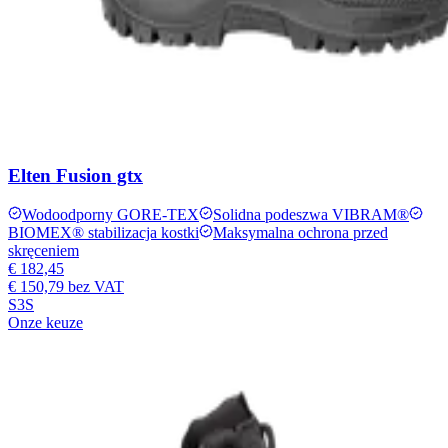
Elten Fusion gtx
Wodoodporny GORE-TEX
Solidna podeszwa VIBRAM®
BIOMEX® stabilizacja kostki
Maksymalna ochrona przed
skręceniem
€ 182,45
€ 150,79
bez VAT
S3S
Onze keuze