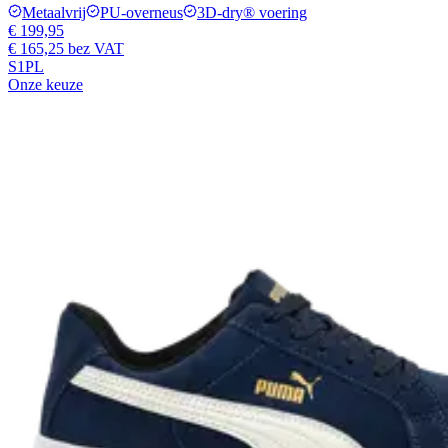
Metaalvrij
PU-overneus
3D-dry® voering
€ 199,95
€ 165,25
bez VAT
S1PL
Onze keuze