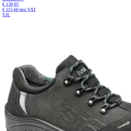
€ 139,95
€ 115,66
bez VAT
S3L