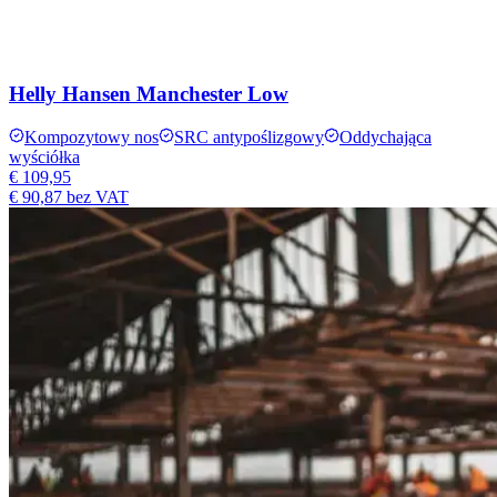
Helly Hansen Manchester Low
Kompozytowy nos
SRC antypoślizgowy
Oddychająca
wyściółka
€ 109,95
€ 90,87
bez VAT