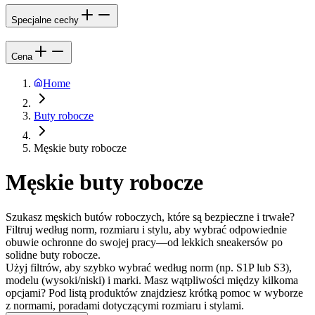
Specjalne cechy
Cena
Home
Buty robocze
Męskie buty robocze
Męskie buty robocze
Szukasz męskich butów roboczych, które są bezpieczne i trwałe?
Filtruj według norm, rozmiaru i stylu, aby wybrać odpowiednie
obuwie ochronne do swojej pracy—od lekkich sneakersów po
solidne buty robocze.
Użyj filtrów, aby szybko wybrać według norm (np. S1P lub S3),
modelu (wysoki/niski) i marki. Masz wątpliwości między kilkoma
opcjami? Pod listą produktów znajdziesz krótką pomoc w wyborze
z normami, poradami dotyczącymi rozmiaru i stylami.