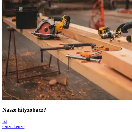
Nasze hity
zobacz?
S3
Onze keuze