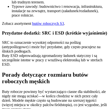
lub trudnym terenem.
Typowe zawody: budownictwo i renowacja, infrastruktura,
instalacje na zewnątrz, transport (załadunek/rozładunek),
prace rolnicze.
Zobacz asortyment
butów roboczych S3
.
Przydatne dodatki: SRC i ESD (krótkie wyjaśnienie)
SRC to oznaczenie wysokiej odporności na poślizg
(antypoślizgowe) i może być przydatne, gdy często pracujesz na
śliskich podłogach.
Buty ESD odprowadzają zgromadzony ładunek statyczny i są
szczególnie istotne w pracy z wrażliwą elektroniką lub w strefach
ESD.
Porady dotyczące rozmiaru butów
roboczych męskich
Buty robocze powinny być wystarczająco ciasne dla stabilności, ale
nigdy nie mogą uciskać—w końcu chodzisz w nich przez cały
dzień. Modele męskie często są budowane na szerszej tęgości
(więcej miejsca w okolicy palców/śródstopia), co jest wygodne, jeśli