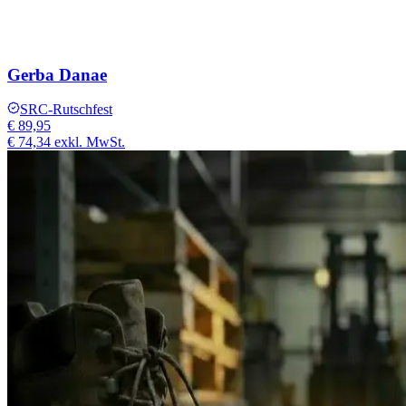
Gerba Danae
SRC-Rutschfest
€ 89,95
€ 74,34
exkl. MwSt.