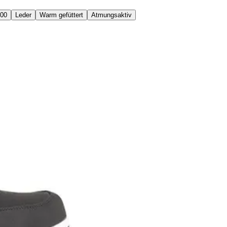
100
Leder
Warm gefüttert
Atmungsaktiv