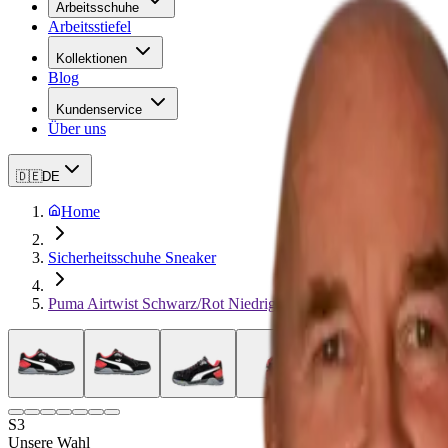
Arbeitsschuhe
Arbeitsstiefel
Kollektionen
Blog
Kundenservice
Über uns
🇩🇪
DE
Home
Sicherheitsschuhe Sneaker
Puma Airtwist Schwarz/Rot Niedrig
S3
Unsere Wahl