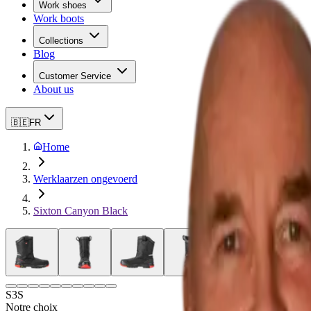
Work shoes
Work boots
Collections
Blog
Customer Service
About us
🇧🇪
FR
Home
Werklaarzen ongevoerd
Sixton Canyon Black
S3S
Notre choix