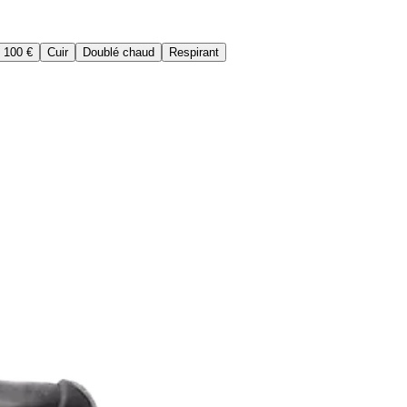
 100 €
Cuir
Doublé chaud
Respirant