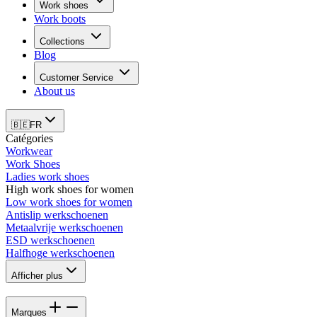
Work shoes
Work boots
Collections
Blog
Customer Service
About us
🇧🇪
FR
Catégories
Workwear
Work Shoes
Ladies work shoes
High work shoes for women
Low work shoes for women
Antislip werkschoenen
Metaalvrije werkschoenen
ESD werkschoenen
Halfhoge werkschoenen
Afficher plus
Marques