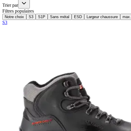
Trier par
Filtres populaires
Notre choix
S3
S1P
Sans métal
ESD
Largeur chaussure
max.
S3