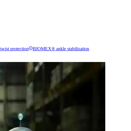
ist protection
BIOMEX® ankle stabilization