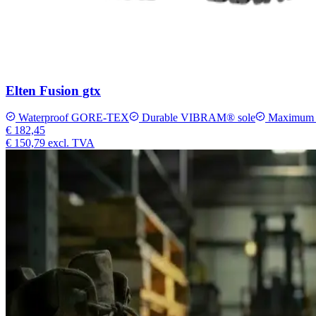
Elten Fusion gtx
Waterproof GORE-TEX
Durable VIBRAM® sole
Maximum tw
€ 182,45
€ 150,79
excl. TVA