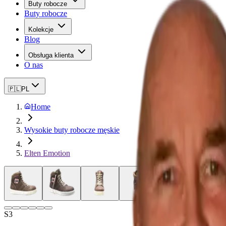
Buty robocze
Buty robocze
Kolekcje
Blog
Obsługa klienta
O nas
🇵🇱
PL
Home
Wysokie buty robocze męskie
Elten Emotion
S3