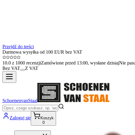
Przejdź do treści
Darmowa wysyłka od 100 EUR bez VAT
10.0 z 1000 recenzji
Zamówione przed 13:00, wysłane dzisiaj
Nie pas
Bez VAT
Z VAT
SchoenenvanStaal
Zaloguj się
Koszyk
0