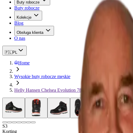
Buty robocze
Buty robocze
Kolekcje
Blog
Obsługa klienta
O nas
🇵🇱
PL
Home
Wysokie buty robocze męskie
Helly Hansen Chelsea Evolution 78392 2.0 HT
S3
Korting