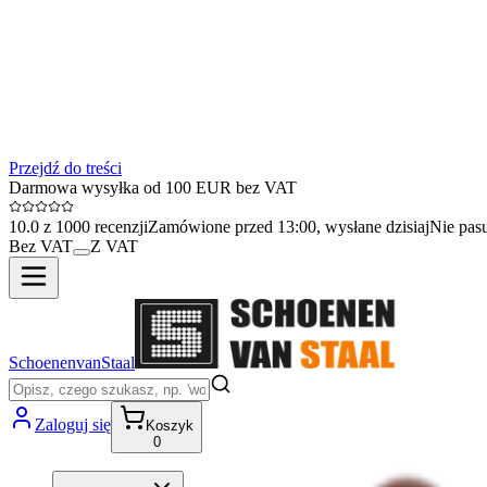
Przejdź do treści
Darmowa wysyłka od 100 EUR bez VAT
10.0 z 1000 recenzji
Zamówione przed 13:00, wysłane dzisiaj
Nie pas
Bez VAT
Z VAT
SchoenenvanStaal
Zaloguj się
Koszyk
0