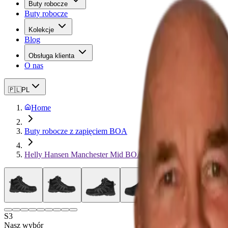
Buty robocze
Buty robocze
Kolekcje
Blog
Obsługa klienta
O nas
🇵🇱
PL
Home
Buty robocze z zapięciem BOA
Helly Hansen Manchester Mid BOA
S3
Nasz wybór