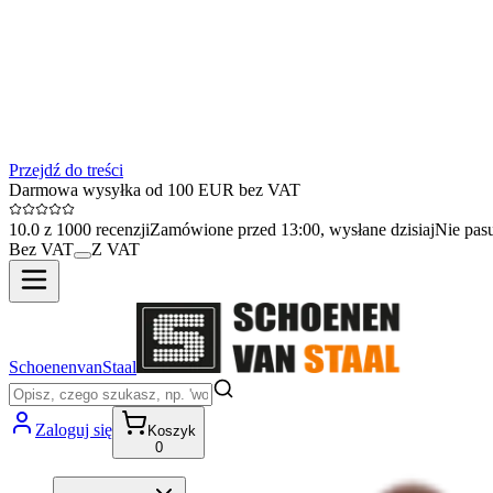
Przejdź do treści
Darmowa wysyłka od 100 EUR bez VAT
10.0 z 1000 recenzji
Zamówione przed 13:00, wysłane dzisiaj
Nie pas
Bez VAT
Z VAT
SchoenenvanStaal
Zaloguj się
Koszyk
0