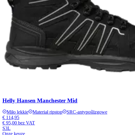
Helly Hansen Manchester Mid
Miło lekkie
Materiał ripstop
SRC-antypoślizgowe
€ 114,95
€ 95,00
bez VAT
S3L
Onze keuze