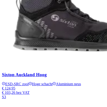
Sixton Auckland Hoog
ESD-SRC zool
Hoge schacht
Aluminium neus
€ 124,95
€ 103,26
bez VAT
S3