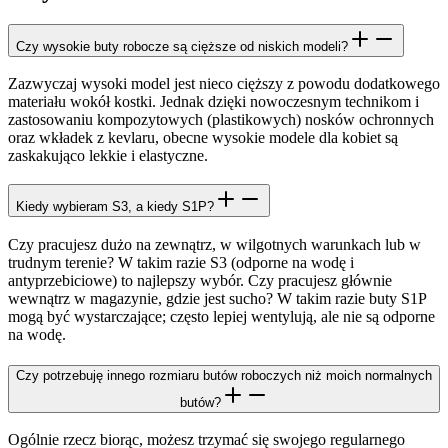
Czy wysokie buty robocze są cięższe od niskich modeli?
Zazwyczaj wysoki model jest nieco cięższy z powodu dodatkowego
materiału wokół kostki. Jednak dzięki nowoczesnym technikom i
zastosowaniu kompozytowych (plastikowych) nosków ochronnych
oraz wkładek z kevlaru, obecne wysokie modele dla kobiet są
zaskakująco lekkie i elastyczne.
Kiedy wybieram S3, a kiedy S1P?
Czy pracujesz dużo na zewnątrz, w wilgotnych warunkach lub w
trudnym terenie? W takim razie S3 (odporne na wodę i
antyprzebiciowe) to najlepszy wybór. Czy pracujesz głównie
wewnątrz w magazynie, gdzie jest sucho? W takim razie buty S1P
mogą być wystarczające; często lepiej wentylują, ale nie są odporne
na wodę.
Czy potrzebuję innego rozmiaru butów roboczych niż moich normalnych
butów?
Ogólnie rzecz biorąc, możesz trzymać się swojego regularnego