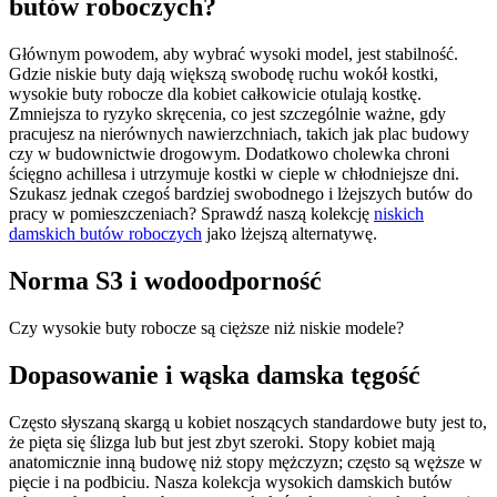
butów roboczych?
Głównym powodem, aby wybrać wysoki model, jest stabilność.
Gdzie niskie buty dają większą swobodę ruchu wokół kostki,
wysokie buty robocze dla kobiet całkowicie otulają kostkę.
Zmniejsza to ryzyko skręcenia, co jest szczególnie ważne, gdy
pracujesz na nierównych nawierzchniach, takich jak plac budowy
czy w budownictwie drogowym. Dodatkowo cholewka chroni
ścięgno achillesa i utrzymuje kostki w cieple w chłodniejsze dni.
Szukasz jednak czegoś bardziej swobodnego i lżejszych butów do
pracy w pomieszczeniach? Sprawdź naszą kolekcję
niskich
damskich butów roboczych
jako lżejszą alternatywę.
Norma S3 i wodoodporność
Czy wysokie buty robocze są cięższe niż niskie modele?
Dopasowanie i wąska damska tęgość
Często słyszaną skargą u kobiet noszących standardowe buty jest to,
że pięta się ślizga lub but jest zbyt szeroki. Stopy kobiet mają
anatomicznie inną budowę niż stopy mężczyzn; często są węższe w
pięcie i na podbiciu. Nasza kolekcja wysokich damskich butów