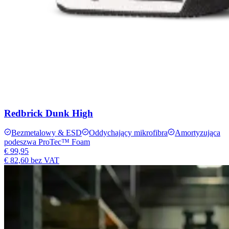
Redbrick Dunk High
Bezmetalowy & ESD
Oddychający mikrofibra
Amortyzująca
podeszwa ProTec™ Foam
€ 99,95
€ 82,60
bez VAT