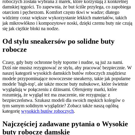
roboczych została wybrana z marek, które korzystają z konkretnej
damskiej tęgości. To zapewnia, że but ściśle przylega, co zapobiega
otarciom i pęcherzom. Komfort często tkwi w wadze; dlatego
widzimy coraz większe wykorzystanie lekkich materiałów, takich
jak mikrowłókno i kompozytowe noski, dzięki czemu buty nie czują
się jak ciężkie bloki na nodze.
Od stylu sneakersów po solidne buty
robocze
Czasy, gdy buty ochronne były toporne i nudne, są już za nami.
Dziś nie musisz rezygnować ze stylu, aby pracować bezpiecznie. W
naszej kategorii wysokich damskich butów roboczych znajdziesz
modele przypominające nowoczesne sneakersy, takie jak popularne
modele 'high-top', ale także mocne buty nubukowe, które świetnie
wyglądają w połączeniu z dżinsami. Oferujemy marki, które
rozumieją, że wygląd też ma znaczenie, nie rezygnując z
bezpieczeństwa. Szukasz modeli dla swoich męskich kolegów o
tym samym solidnym wyglądzie? Zobacz także naszą ogólną
kategorię
wysokich butów roboczych
.
Najczęściej zadawane pytania o Wysokie
buty robocze damskie