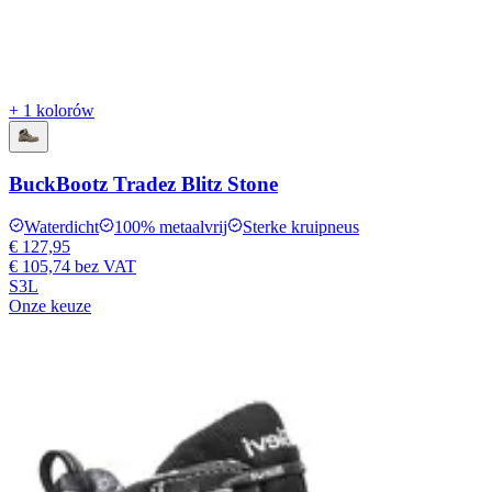
+ 1 kolorów
BuckBootz Tradez Blitz Stone
Waterdicht
100% metaalvrij
Sterke kruipneus
€ 127,95
€ 105,74
bez VAT
S3L
Onze keuze