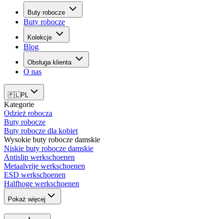
Buty robocze
Buty robocze
Kolekcje
Blog
Obsługa klienta
O nas
🇵🇱
PL
Kategorie
Odzież robocza
Buty robocze
Buty robocze dla kobiet
Wysokie buty robocze damskie
Niskie buty robocze damskie
Antislip werkschoenen
Metaalvrije werkschoenen
ESD werkschoenen
Halfhoge werkschoenen
Pokaż więcej