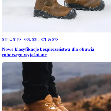
S1PL, S1PS, S3S, S3L, S7L & S7S
Nowe klasyfikacje bezpieczeństwa dla obuwia
roboczego wyjaśnione