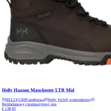
Helly Hansen Manchester LTR Mid
HELLYGRIP-podeszwa
Helly Tech® wodoodporny
Bezmetanowy i kompozytowy nos
€ 138,95