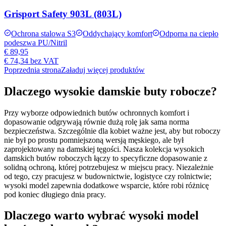
Grisport Safety 903L (803L)
Ochrona stalowa S3
Oddychający komfort
Odporna na ciepło
podeszwa PU/Nitril
€ 89,95
€ 74,34
bez VAT
Poprzednia strona
Załaduj więcej produktów
Dlaczego wysokie damskie buty robocze?
Przy wyborze odpowiednich butów ochronnych komfort i
dopasowanie odgrywają równie dużą rolę jak sama norma
bezpieczeństwa. Szczególnie dla kobiet ważne jest, aby but roboczy
nie był po prostu pomniejszoną wersją męskiego, ale był
zaprojektowany na damskiej tęgości. Nasza kolekcja wysokich
damskich butów roboczych łączy to specyficzne dopasowanie z
solidną ochroną, której potrzebujesz w miejscu pracy. Niezależnie
od tego, czy pracujesz w budownictwie, logistyce czy rolnictwie;
wysoki model zapewnia dodatkowe wsparcie, które robi różnicę
pod koniec długiego dnia pracy.
Dlaczego warto wybrać wysoki model