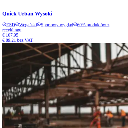
Quick Urban Wysoki
ESD
Wegański
Sportowy wygląd
60% produktów z
recyklingu
€ 107,95
€ 89,21
bez VAT