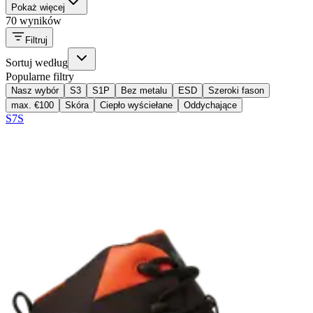
Pokaż więcej
70 wyników
Filtruj
Sortuj według
Popularne filtry
Nasz wybór
S3
S1P
Bez metalu
ESD
Szeroki fason
max. €100
Skóra
Ciepło wyściełane
Oddychające
S7S