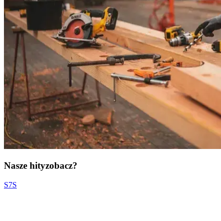
Nasze hity
zobacz?
S7S