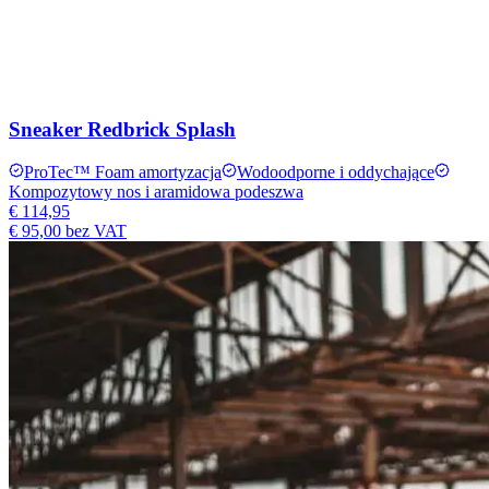
Sneaker Redbrick Splash
ProTec™ Foam amortyzacja
Wodoodporne i oddychające
Kompozytowy nos i aramidowa podeszwa
€ 114,95
€ 95,00
bez VAT