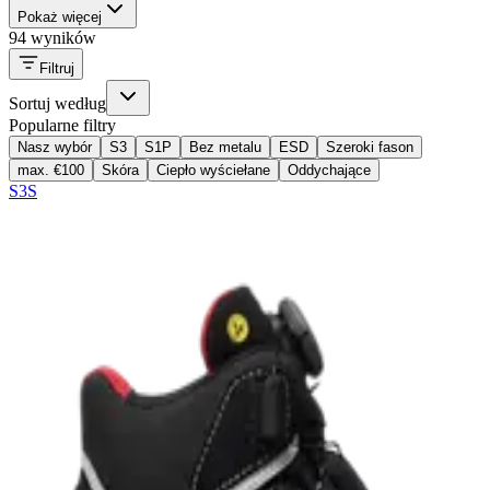
Pokaż więcej
94 wyników
Filtruj
Sortuj według
Popularne filtry
Nasz wybór
S3
S1P
Bez metalu
ESD
Szeroki fason
max. €100
Skóra
Ciepło wyściełane
Oddychające
S3S