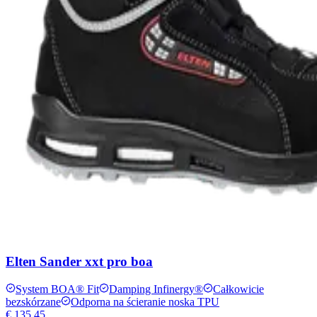
Elten Sander xxt pro boa
System BOA® Fit
Damping Infinergy®
Całkowicie
bezskórzane
Odporna na ścieranie noska TPU
€ 135,45