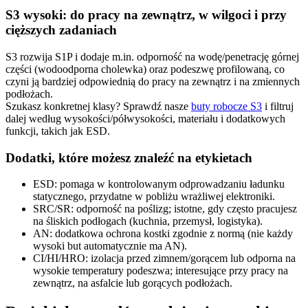
S3 wysoki: do pracy na zewnątrz, w wilgoci i przy
cięższych zadaniach
S3 rozwija S1P i dodaje m.in. odporność na wodę/penetrację górnej
części (wodoodporna cholewka) oraz podeszwę profilowaną, co
czyni ją bardziej odpowiednią do pracy na zewnątrz i na zmiennych
podłożach.
Szukasz konkretnej klasy? Sprawdź nasze
buty robocze S3
i filtruj
dalej według wysokości/półwysokości, materiału i dodatkowych
funkcji, takich jak ESD.
Dodatki, które możesz znaleźć na etykietach
ESD:
pomaga w kontrolowanym odprowadzaniu ładunku
statycznego, przydatne w pobliżu wrażliwej elektroniki.
SRC/SR:
odporność na poślizg; istotne, gdy często pracujesz
na śliskich podłogach (kuchnia, przemysł, logistyka).
AN:
dodatkowa ochrona kostki zgodnie z normą (nie każdy
wysoki but automatycznie ma AN).
CI/HI/HRO:
izolacja przed zimnem/gorącem lub odporna na
wysokie temperatury podeszwa; interesujące przy pracy na
zewnątrz, na asfalcie lub gorących podłożach.