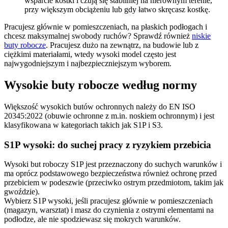
wsparcie kostki i czują się stabilniej na nierównym terenie,
przy większym obciążeniu lub gdy łatwo skręcasz kostkę.
Pracujesz głównie w pomieszczeniach, na płaskich podłogach i
chcesz maksymalnej swobody ruchów? Sprawdź również
niskie
buty robocze
. Pracujesz dużo na zewnątrz, na budowie lub z
ciężkimi materiałami, wtedy wysoki model często jest
najwygodniejszym i najbezpieczniejszym wyborem.
Wysokie buty robocze według normy
Większość wysokich butów ochronnych należy do EN ISO
20345:2022 (obuwie ochronne z m.in. noskiem ochronnym) i jest
klasyfikowana w kategoriach takich jak S1P i S3.
S1P wysoki: do suchej pracy z ryzykiem przebicia
Wysoki but roboczy S1P jest przeznaczony do suchych warunków i
ma oprócz podstawowego bezpieczeństwa również ochronę przed
przebiciem w podeszwie (przeciwko ostrym przedmiotom, takim jak
gwoździe).
Wybierz S1P wysoki, jeśli pracujesz głównie w pomieszczeniach
(magazyn, warsztat) i masz do czynienia z ostrymi elementami na
podłodze, ale nie spodziewasz się mokrych warunków.