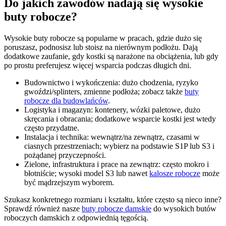
Do jakich zawodów nadają się wysokie
buty robocze?
Wysokie buty robocze są popularne w pracach, gdzie dużo się
poruszasz, podnosisz lub stoisz na nierównym podłożu. Dają
dodatkowe zaufanie, gdy kostki są narażone na obciążenia, lub gdy
po prostu preferujesz więcej wsparcia podczas długich dni.
Budownictwo i wykończenia:
dużo chodzenia, ryzyko
gwoździ/splinters, zmienne podłoża; zobacz także
buty
robocze dla budowlańców
.
Logistyka i magazyn:
kontenery, wózki paletowe, dużo
skręcania i obracania; dodatkowe wsparcie kostki jest wtedy
często przydatne.
Instalacja i technika:
wewnątrz/na zewnątrz, czasami w
ciasnych przestrzeniach; wybierz na podstawie S1P lub S3 i
pożądanej przyczepności.
Zielone, infrastruktura i prace na zewnątrz:
często mokro i
błotniście; wysoki model S3 lub nawet
kalosze robocze
może
być mądrzejszym wyborem.
Szukasz konkretnego rozmiaru i kształtu, które często są nieco inne?
Sprawdź również nasze
buty robocze damskie
do wysokich butów
roboczych damskich z odpowiednią tęgością.