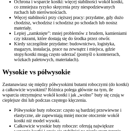
Ochrona i wsparcie kostki:
więcej stabilności wokół kostki,
co zmniejsza ryzyko skręcenia przy niespodziewanych
ruchach lub nierównościach.
Więcej stabilności przy cięższej pracy:
przydatne, gdy dużo
chodzisz, wchodzisz i schodzisz po schodach lub nosisz
materiały.
Lepiej „zamknięte”:
mniej problemów z brudem, kamieniami
czy iskrami, które dostają się do środka przez otwór.
Kiedy szczególnie przydatne:
budownictwo, logistyka,
magazyn, instalacja, prace na zewnątrz i miejsca, gdzie
stopy/kostki mogą często uderzać (pomyśl o kontenerach,
wózkach paletowych, materiałach).
Wysokie vs półwysokie
Zastanawiasz się między półwysokimi butami roboczymi (do kostki)
a całkowicie wysokimi? Różnica polega głównie na tym, ile
wsparcia otrzymujesz wokół kostki i jak „wolno” buty się czują w
cieplejsze dni lub podczas częstego klęczenia.
Półwysokie buty robocze:
często są bardziej przewiewne i
elastyczne, ale zapewniają mniej mocne otoczenie wokół
kostki niż model wysoki.
Całkowicie wysokie buty robocze:
oferują największe