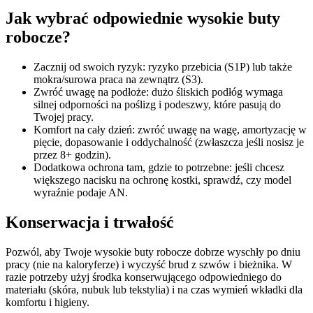
Jak wybrać odpowiednie wysokie buty
robocze?
Zacznij od swoich ryzyk:
ryzyko przebicia (S1P) lub także
mokra/surowa praca na zewnątrz (S3).
Zwróć uwagę na podłoże:
dużo śliskich podłóg wymaga
silnej odporności na poślizg i podeszwy, które pasują do
Twojej pracy.
Komfort na cały dzień:
zwróć uwagę na wagę, amortyzację w
pięcie, dopasowanie i oddychalność (zwłaszcza jeśli nosisz je
przez 8+ godzin).
Dodatkowa ochrona tam, gdzie to potrzebne:
jeśli chcesz
większego nacisku na ochronę kostki, sprawdź, czy model
wyraźnie podaje AN.
Konserwacja i trwałość
Pozwól, aby Twoje wysokie buty robocze dobrze wyschły po dniu
pracy (nie na kaloryferze) i wyczyść brud z szwów i bieżnika. W
razie potrzeby użyj środka konserwującego odpowiedniego do
materiału (skóra, nubuk lub tekstylia) i na czas wymień wkładki dla
komfortu i higieny.