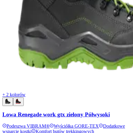
+ 2 kolorów
Lowa Renegade work gtx zielony Półwysoki
Podeszwa VIBRAM®
Wyściółka GORE-TEX
Dodatkowe
wsparcie kostki
Komfort butów trekkingowych