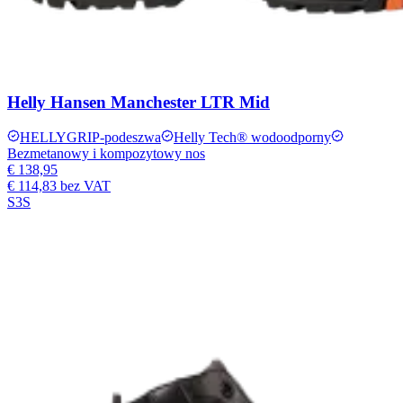
Helly Hansen Manchester LTR Mid
HELLYGRIP-podeszwa
Helly Tech® wodoodporny
Bezmetanowy i kompozytowy nos
€ 138,95
€ 114,83
bez VAT
S3S