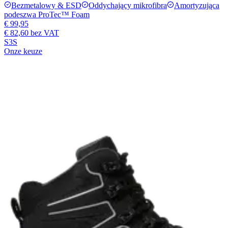
Bezmetalowy & ESD
Oddychający mikrofibra
Amortyzująca
podeszwa ProTec™ Foam
€ 99,95
€ 82,60
bez VAT
S3S
Onze keuze