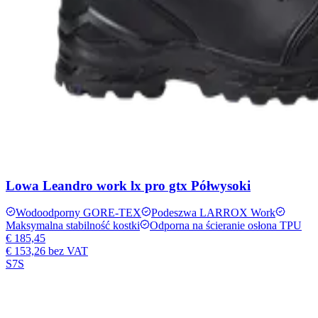
Lowa Leandro work lx pro gtx Półwysoki
Wodoodporny GORE-TEX
Podeszwa LARROX Work
Maksymalna stabilność kostki
Odporna na ścieranie osłona TPU
€ 185,45
€ 153,26
bez VAT
S7S