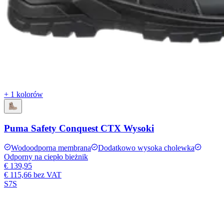
+ 1 kolorów
Puma Safety Conquest CTX Wysoki
Wodoodporna membrana
Dodatkowo wysoka cholewka
Odporny na ciepło bieżnik
€ 139,95
€ 115,66
bez VAT
S7S