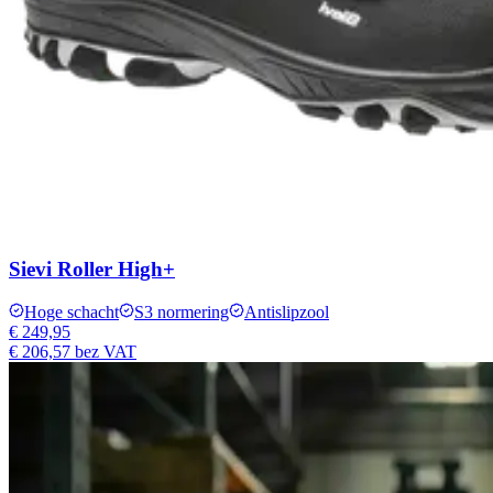
Sievi Roller High+
Hoge schacht
S3 normering
Antislipzool
€ 249,95
€ 206,57
bez VAT