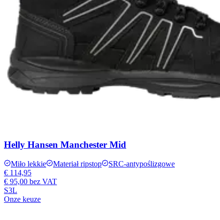
Helly Hansen Manchester Mid
Miło lekkie
Materiał ripstop
SRC-antypoślizgowe
€ 114,95
€ 95,00
bez VAT
S3L
Onze keuze