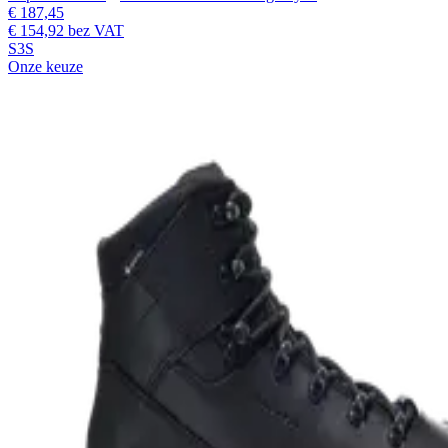
€ 187,45
€ 154,92
bez VAT
S3S
Onze keuze