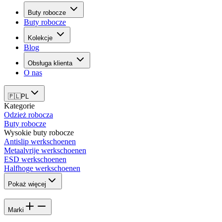
Buty robocze
Buty robocze
Kolekcje
Blog
Obsługa klienta
O nas
🇵🇱
PL
Kategorie
Odzież robocza
Buty robocze
Wysokie buty robocze
Antislip werkschoenen
Metaalvrije werkschoenen
ESD werkschoenen
Halfhoge werkschoenen
Pokaż więcej
Marki