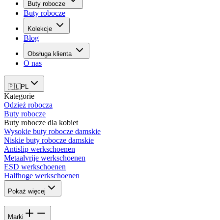
Buty robocze
Buty robocze
Kolekcje
Blog
Obsługa klienta
O nas
🇵🇱
PL
Kategorie
Odzież robocza
Buty robocze
Buty robocze dla kobiet
Wysokie buty robocze damskie
Niskie buty robocze damskie
Antislip werkschoenen
Metaalvrije werkschoenen
ESD werkschoenen
Halfhoge werkschoenen
Pokaż więcej
Marki