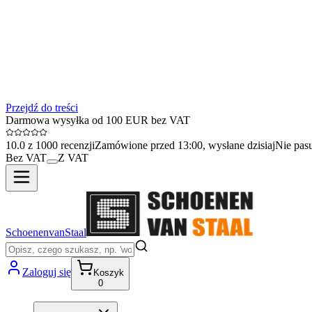
Przejdź do treści
Darmowa wysyłka od 100 EUR bez VAT
10.0 z 1000 recenzji
Zamówione przed 13:00, wysłane dzisiaj
Nie pas
Bez VAT
Z VAT
SchoenenvanStaal
Zaloguj się
Koszyk
0