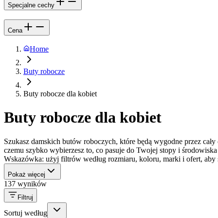
Specjalne cechy
Cena
Home
Buty robocze
Buty robocze dla kobiet
Buty robocze dla kobiet
Szukasz damskich butów roboczych, które będą wygodne przez cały dz
czemu szybko wybierzesz to, co pasuje do Twojej stopy i środowiska
Wskazówka: użyj filtrów według rozmiaru, koloru, marki i ofert, aby
Pokaż więcej
137 wyników
Filtruj
Sortuj według