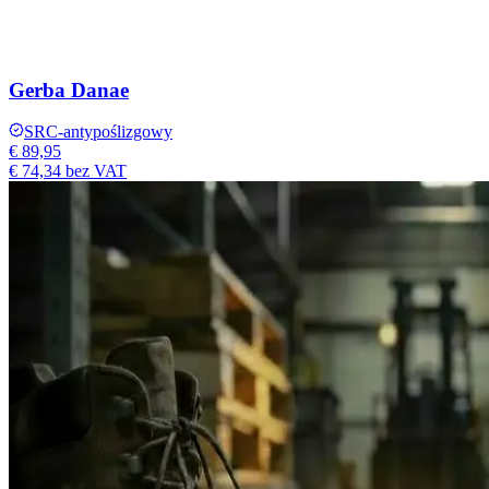
Gerba Danae
SRC-antypoślizgowy
€ 89,95
€ 74,34
bez VAT