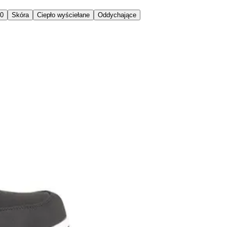
00
Skóra
Ciepło wyściełane
Oddychające