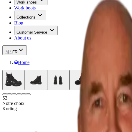
Work shoes
Work boots
Collections
Blog
Customer Service
About us
🇧🇪
FR
Home
S3
Notre choix
Korting