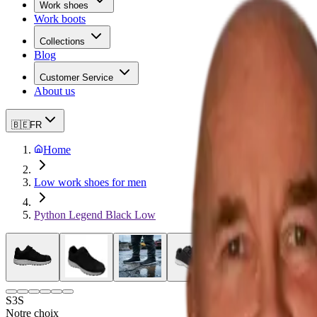
Work shoes
Work boots
Collections
Blog
Customer Service
About us
🇧🇪
FR
Home
Low work shoes for men
Python Legend Black Low
S3S
Notre choix