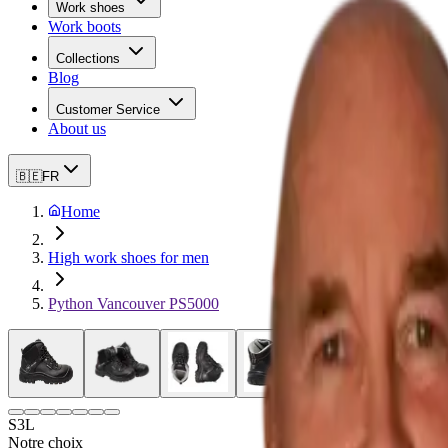
Work shoes
Work boots
Collections
Blog
Customer Service
About us
🇧🇪
FR
Home
High work shoes for men
Python Vancouver PS5000
S3L
Notre choix