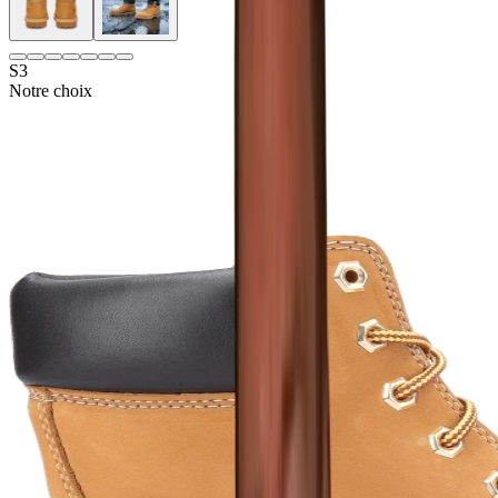
S3
Notre choix