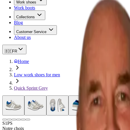
Work shoes
Work boots
Collections
Blog
Customer Service
About us
🇧🇪
FR
Home
Low work shoes for men
Quick Sprint Grey
S1PS
Notre choix