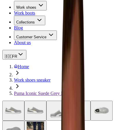
Work shoes
Work boots
Collections
Blog
Customer Service
About us
🇧🇪
FR
Home
Work shoes sneaker
Puma Iconic Suede Grey Bas