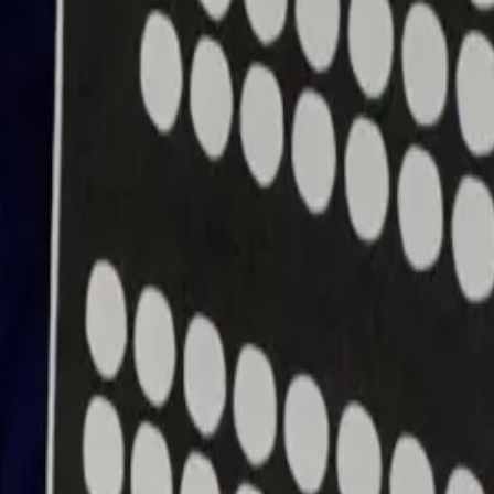
ets
En savoir plus
 et des squats
En savoir plus
mme dans l'hôtellerie et les hôpitaux
En savoir plus
IA.