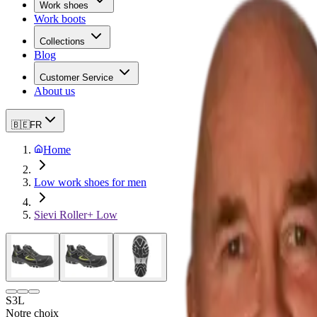
Work shoes
Work boots
Collections
Blog
Customer Service
About us
🇧🇪
FR
Home
Low work shoes for men
Sievi Roller+ Low
S3L
Notre choix