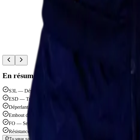
En résumé
S3L — Déperlant avec semelle anti-perforation contre les gros obj
ESD — Travail sécurisé avec de l'électronique
En savoir plus
Déperlant — Protège contre les éclaboussures
En savoir plus
Embout de protection — Protection supplémentaire lors des genoux
FO — Semelle résistante aux carburants et huiles
En savoir plus
Résistance au glissement SRA - Pour les sols de travail humides co
Tu veux savoir si cette chaussure te convient ? Demande au conseiller 