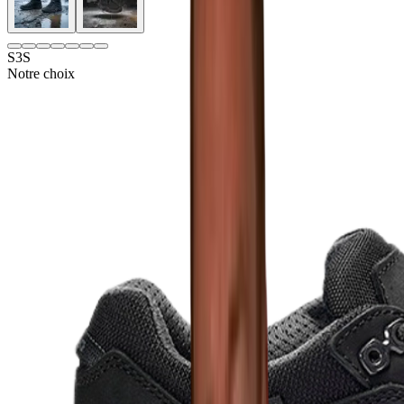
S3S
Notre choix