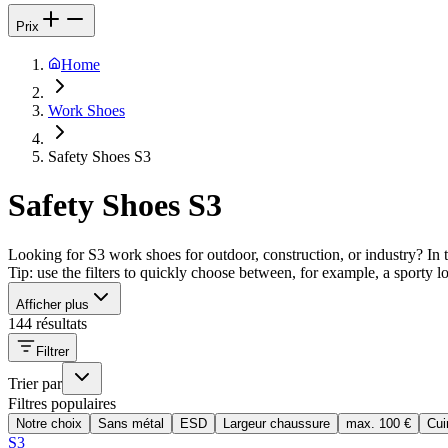
Prix
Home
Work Shoes
Safety Shoes S3
Safety Shoes S3
Looking for S3 work shoes for outdoor, construction, or industry? In th
Tip: use the filters to quickly choose between, for example, a sporty l
Afficher plus
144 résultats
Filtrer
Trier par
Filtres populaires
Notre choix
Sans métal
ESD
Largeur chaussure
max. 100 €
Cui
S3