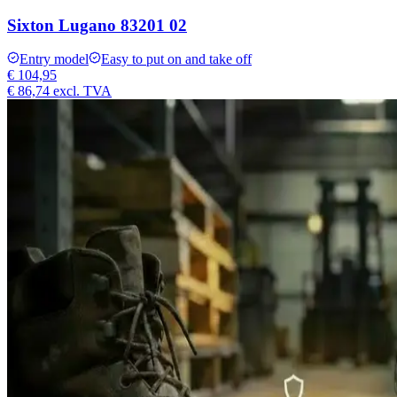
Sixton Lugano 83201 02
Entry model
Easy to put on and take off
€ 104,95
€ 86,74
excl. TVA