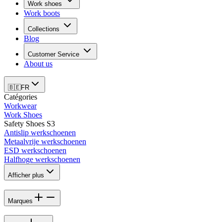
Work shoes
Work boots
Collections
Blog
Customer Service
About us
🇧🇪
FR
Catégories
Workwear
Work Shoes
Safety Shoes S3
Antislip werkschoenen
Metaalvrije werkschoenen
ESD werkschoenen
Halfhoge werkschoenen
Afficher plus
Marques