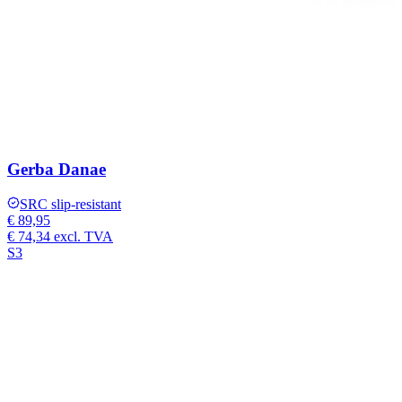
Gerba Danae
SRC slip-resistant
€ 89,95
€ 74,34
excl. TVA
S3