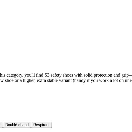
is category, you'll find S3 safety shoes with solid protection and grip—q
ow shoe or a higher, extra stable variant (handy if you work a lot on une
r
Doublé chaud
Respirant