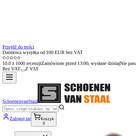
Przejdź do treści
Darmowa wysyłka od 100 EUR bez VAT
10.0 z 1000 recenzji
Zamówione przed 13:00, wysłane dzisiaj
Nie pas
Bez VAT
Z VAT
SchoenenvanStaal
Zaloguj się
Koszyk
0