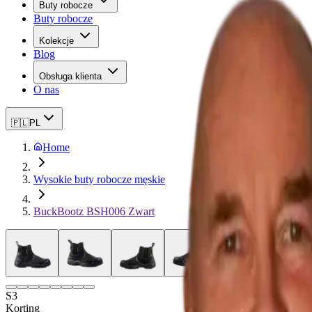
Buty robocze
Buty robocze
Kolekcje
Blog
Obsługa klienta
O nas
🇵🇱
PL
Home
Wysokie buty robocze męskie
BuckBootz BSH006 Zwart
S3
Korting