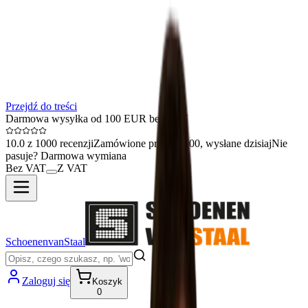
Przejdź do treści
Darmowa wysyłka od 100 EUR bez VAT
10.0 z 1000 recenzji
Zamówione przed 13:00, wysłane dzisiaj
Nie
pasuje? Darmowa wymiana
Bez VAT
Z VAT
SchoenenvanStaal
Zaloguj się
Koszyk
0